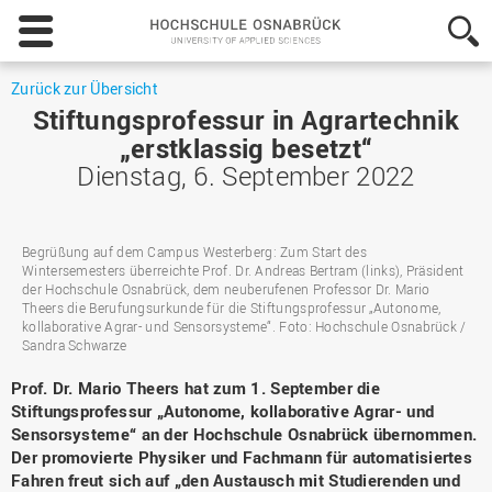
Hochschule
Osnabrück
-
University
Zurück zur Übersicht
of
Stiftungsprofessur in Agrartechnik
Applied
„erstklassig besetzt“
Sciences
Dienstag, 6. September 2022
Begrüßung auf dem Campus Westerberg: Zum Start des
Wintersemesters überreichte Prof. Dr. Andreas Bertram (links), Präsident
der Hochschule Osnabrück, dem neuberufenen Professor Dr. Mario
Theers die Berufungsurkunde für die Stiftungsprofessur „Autonome,
kollaborative Agrar- und Sensorsysteme“. Foto: Hochschule Osnabrück /
Sandra Schwarze
Prof. Dr. Mario Theers hat zum 1. September die
Stiftungsprofessur „Autonome, kollaborative Agrar- und
Sensorsysteme“ an der Hochschule Osnabrück übernommen.
Der promovierte Physiker und Fachmann für automatisiertes
Fahren freut sich auf „den Austausch mit Studierenden und