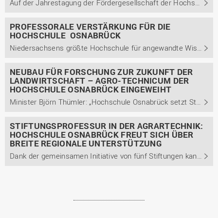
Auf der Jahrestagung der Fördergesellschaft der Hochschule Osnabrück e.V. wurden Deutschlandstipendien in Höhe von 720.000 Euro verliehen.
PROFESSORALE VERSTÄRKUNG FÜR DIE
HOCHSCHULE OSNABRÜCK
Niedersachsens größte Hochschule für angewandte Wissenschaften begrüßt neue Professorinnen und Professoren
NEUBAU FÜR FORSCHUNG ZUR ZUKUNFT DER
LANDWIRTSCHAFT – AGRO-TECHNICUM DER
HOCHSCHULE OSNABRÜCK EINGEWEIHT
Minister Björn Thümler: „Hochschule Osnabrück setzt Standard in der Agrarforschung in Niedersachsen.“
STIFTUNGSPROFESSUR IN DER AGRARTECHNIK:
HOCHSCHULE OSNABRÜCK FREUT SICH ÜBER
BREITE REGIONALE UNTERSTÜTZUNG
Dank der gemeinsamen Initiative von fünf Stiftungen kann die Hochschule die Stiftungsprofessur "Autonome, kollaborative Agrar- und Sensorsysteme" ausschreiben. Auch wegen des entstehenden Agro-Technicums und vielfältiger Forschungs- und Transferprojekte sind die Ausgangsbedingungen ideal.