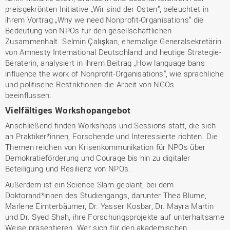
preisgekrönten Initiative „Wir sind der Osten“, beleuchtet in
ihrem Vortrag „Why we need Nonprofit-Organisations“ die
Bedeutung von NPOs für den gesellschaftlichen
Zusammenhalt. Selmin Çalışkan, ehemalige Generalsekretärin
von Amnesty International Deutschland und heutige Strategie-
Beraterin, analysiert in ihrem Beitrag „How language bans
influence the work of Nonprofit-Organisations“, wie sprachliche
und politische Restriktionen die Arbeit von NGOs
beeinflussen.
Vielfältiges Workshopangebot
Anschließend finden Workshops und Sessions statt, die sich
an Praktiker*innen, Forschende und Interessierte richten. Die
Themen reichen von Krisenkommunikation für NPOs über
Demokratieförderung und Courage bis hin zu digitaler
Beteiligung und Resilienz von NPOs.
Außerdem ist ein Science Slam geplant, bei dem
Doktorand*innen des Studiengangs, darunter Thea Blume,
Marlene Eimterbäumer, Dr. Yasser Kosbar, Dr. Mayra Martin
und Dr. Syed Shah, ihre Forschungsprojekte auf unterhaltsame
Weise präsentieren. Wer sich für den akademischen