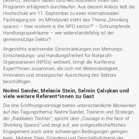
(MNPO). Seitdem haben rund 480 Absolvent*innen das
Programm erfolgreich durchlaufen. Aus diesem Anlass lädt die
Hochschule am 11. September zu einer internationalen
Fachtagung ein. Im Mittelpunkt steht das Thema „Shrinking
spaces – how resilient is the NPO sector?“ – Schrumpfende
Handlungsspielräume – wie widerstandsfähig ist der
gemeinnützige Sektor?
Angesichts wachsender Einschränkungen von Meinungs-,
Entscheidungs- und Handlungsfreiheit für Nonprofit-
Organisationen (NPOs) weltweit, bringt die Konferenz
Expert*innen zusammen, die sich mit Widerständigkeit,
Innovation und strategischer Ausrichtung des Sektors
beschäftigen.
Noëmi Sander, Melanie Stein, Selmin Çalışkan und
viele weitere Referent*innen zu Gast
Die drei Eröffnungsvorträge bieten unterschiedliche Blickwinkel
auf das Tagungsthema: Noëmi Sander, Trainerin und Strategin
der „Radikalen Töchter“, spricht über „Courage in the face of
Shrinking Spaces“ und zeigt auf, wie zivilgesellschaftliches
Engagement auch unter schwierigen Bedingungen gelingen
kann. Melanie Stein, Gründerin und Geschäftsführerin der