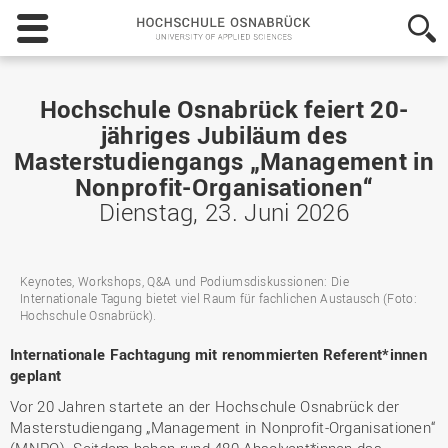
Hochschule
Osnabrück
-
University
of
Hochschule Osnabrück feiert 20-
Applied
jähriges Jubiläum des
Sciences
Masterstudiengangs „Management in
Nonprofit-Organisationen“
Dienstag, 23. Juni 2026
Keynotes, Workshops, Q&A und Podiumsdiskussionen: Die
Internationale Tagung bietet viel Raum für fachlichen Austausch (Foto:
Hochschule Osnabrück).
Internationale Fachtagung mit renommierten Referent*innen
geplant
Vor 20 Jahren startete an der Hochschule Osnabrück der
Masterstudiengang „Management in Nonprofit-Organisationen“