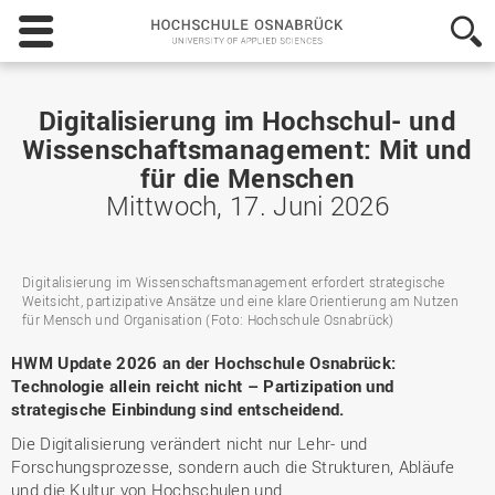
Hochschule
Osnabrück
-
University
of
Digitalisierung im Hochschul- und
Applied
Wissenschaftsmanagement: Mit und
Sciences
für die Menschen
Mittwoch, 17. Juni 2026
Digitalisierung im Wissenschaftsmanagement erfordert strategische
Weitsicht, partizipative Ansätze und eine klare Orientierung am Nutzen
für Mensch und Organisation (Foto: Hochschule Osnabrück)
HWM Update 2026 an der Hochschule Osnabrück:
Technologie allein reicht nicht – Partizipation und
strategische Einbindung sind entscheidend.
Die Digitalisierung verändert nicht nur Lehr- und
Forschungsprozesse, sondern auch die Strukturen, Abläufe
und die Kultur von Hochschulen und