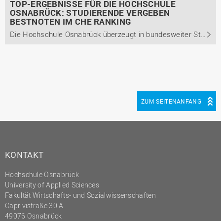
TOP-ERGEBNISSE FÜR DIE HOCHSCHULE
OSNABRÜCK: STUDIERENDE VERGEBEN
BESTNOTEN IM CHE RANKING
Die Hochschule Osnabrück überzeugt in bundesweiter Studierendenumfrage mit überdurchschnittlicher Qualität und Studierendenzufriedenheit in ihren Bachelorstudiengängen der Bereiche Wirtschafts- und Rechtswissenschaften sowie Soziale Arbeit.
ZUM SEITENANFANG
KONTAKT
Hochschule Osnabrück
University of Applied Sciences
Fakultät Wirtschafts- und Sozialwissenschaften
Caprivistraße 30 A
49076 Osnabrück