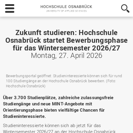
Hochschule
Osnabrück
-
University
of
Zukunft studieren: Hochschule
Applied
Osnabrück startet Bewerbungsphase
Sciences
für das Wintersemester 2026/27
Montag, 27. April 2026
Bewerbungsportal geöffnet: Studieninteressierte können sich für rund
100 Studiengänge an der Hochschule Osnabrück bewerben. (Foto:
Hochschule Osnabrück)
Über 3.700 Studienplätze, zahlreiche zulassungsfreie
Studiengänge und neue MINT-Angebote mit
Orientierungsphase bieten vielfältige Chancen für
Studieninteressierte.
Studieninteressierte können sich ab jetzt für das
Wintersemester 2026/27 an der Hochschule Osnabrück