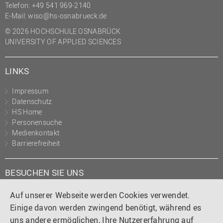
Telefon:
+49 541 969-2140
E-Mail:
wiso@hs-osnabrueck.de
© 2026 HOCHSCHULE OSNABRÜCK
UNIVERSITY OF APPLIED SCIENCES
LINKS
Impressum
Datenschutz
HS Home
Personensuche
Medienkontakt
Barrierefreiheit
BESUCHEN SIE UNS
Instagram
Tiktok
LinkedIn
YouTube
Facebook
Auf unserer Webseite werden Cookies verwendet.
Einige davon werden zwingend benötigt, während es
uns andere ermöglichen, Ihre Nutzererfahrung auf