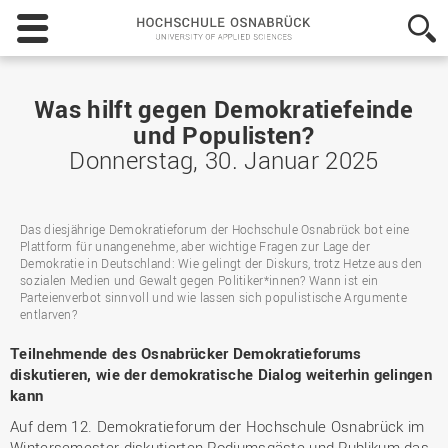
Hochschule
Osnabrück
-
University
of
Was hilft gegen Demokratiefeinde
Applied
und Populisten?
Sciences
Donnerstag, 30. Januar 2025
Das diesjährige Demokratieforum der Hochschule Osnabrück bot eine
Plattform für unangenehme, aber wichtige Fragen zur Lage der
Demokratie in Deutschland: Wie gelingt der Diskurs, trotz Hetze aus den
sozialen Medien und Gewalt gegen Politiker*innen? Wann ist ein
Parteienverbot sinnvoll und wie lassen sich populistische Argumente
entlarven?
Teilnehmende des Osnabrücker Demokratieforums
diskutieren, wie der demokratische Dialog weiterhin gelingen
kann
Auf dem 12. Demokratieforum der Hochschule Osnabrück im
Wintersemester diskutierten Podiumsgäste und Publikum das