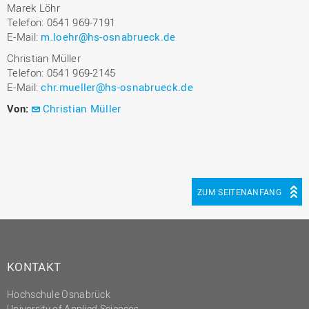
Marek Löhr
Telefon: 0541 969-7191
E-Mail:
m.loehr@hs-osnabrueck.de
Christian Müller
Telefon: 0541 969-2145
E-Mail:
chr.mueller@hs-osnabrueck.de
Von:
Christian Müller
ZUM SEITENANFANG
KONTAKT
Hochschule Osnabrück
University of Applied Sciences