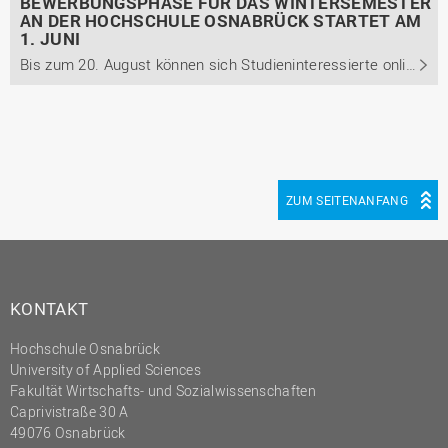
BEWERBUNGSPHASE FÜR DAS WINTERSEMESTER
AN DER HOCHSCHULE OSNABRÜCK STARTET AM
1. JUNI
Bis zum 20. August können sich Studieninteressierte online für ein Studium an der Hochschule bewerben.
ZUM SEITENANFANG
KONTAKT
Hochschule Osnabrück
University of Applied Sciences
Fakultät Wirtschafts- und Sozialwissenschaften
Caprivistraße 30 A
49076 Osnabrück