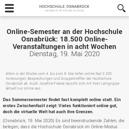
Hochschule
Osnabrück
-
University
of
Online-Semester an der Hochschule
Applied
Osnabrück: 18.500 Online-
Sciences
Veranstaltungen in acht Wochen
Dienstag, 19. Mai 2020
Allein in der Woche vom 4. bis zum 8. Mai liefen online fast 3.200
Vorlesungen, Besprechungen und Gruppentreffen der Hochschule
Osnabrück ab. Auch Josefine Freese tauscht sich mit ihrer Lerngruppe
aktuell nur online aus.
Das Sommersemester findet fast komplett online statt. Ein
erstes Zwischenfazit zeigt: Vieles funktioniert online gut,
doch die virtuelle Welt hat auch ihre Grenzen.
(Osnabrück, 19. Mai 2020) Es sind beeindruckende Zahlen, die
belegen, dass die Hochschule Osnabrück im Online-Modus