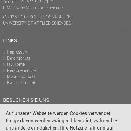
Telefon:
+49 541 969-2140
E-Mail:
wiso@hs-osnabrueck.de
© 2026 HOCHSCHULE OSNABRÜCK
UNIVERSITY OF APPLIED SCIENCES
LINKS
Impressum
Datenschutz
HS Home
Personensuche
Medienkontakt
Barrierefreiheit
BESUCHEN SIE UNS
Instagram
Tiktok
LinkedIn
YouTube
Facebook
Auf unserer Webseite werden Cookies verwendet.
Einige davon werden zwingend benötigt, während es
uns andere ermöglichen, Ihre Nutzererfahrung auf