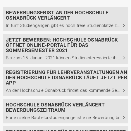
BEWERBUNGSFRIST AN DER HOCHSCHULE
OSNABRÜCK VERLÄNGERT
In fünf Studiengängen gibt es noch freie Studienplätze zum Sommersemester 2021, das am 22. März 2021 startet.
JETZT BEWERBEN: HOCHSCHULE OSNABRÜCK
ÖFFNET ONLINE-PORTAL FÜR DAS
SOMMERSEMESTER 2021
Bis zum 15. Januar 2021 können Studieninteressierte ihre Bewerbungen einreichen.
REGISTRIERUNG FÜR LEHRVERANSTALTUNGEN AN
DER HOCHSCHULE OSNABRÜCK LÄUFT JETZT PER
APP
An der Hochschule Osnabrück findet das kommende Semester aufgrund der Corona-Pandemie in einem Mix aus Online-Lehre und Präsenzveranstaltungen statt. Um dies zu ermöglichen, hat die Hochschule unter anderem eine App entwickelt, mit der Studierende per Scan eines QR-Codes in den Räumen ihre ...
HOCHSCHULE OSNABRÜCK VERLÄNGERT
BEWERBUNGSZEITRAUM
Für einzelne Bachelorstudiengänge ist eine Bewerbung bis zum 20. September möglich. Für das Wintersemester 2020/21 plant die Hochschule einen Mix aus Präsenz- und Online-Lehre.