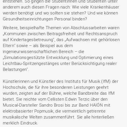
entstehen. So gingen die Studentinnen und Studenten unter
anderem auch diesen Fragen nach: Wie viele Krankenhäuser
werden benötigt und wo sollten sie stehen? Und wie können
Gesundheitseinrichtungen Personal binden?
Weitere, beispielhafte Themen von Abschlussarbeiten waren
„Kommunen zwischen Beitragsfreiheit und Rechtsanspruch
auf Kindertagesbetreuung", das „Aufwachsen mit gehörlosen
Eltern" sowie – als Beispiel aus dem
ingenieurwissenschaftlichen Bereich – die
„Simulationsgestützte Entwicklung und Optimierung eines
Leichtbau-Spritzengestänges unter Berücksichtigung realer
Belastungen".
Künstlerinnen und Künstler des Instituts für Musik (IfM) der
Hochschule, die für ihre besonderen Leistungen geehrt
wurden, zeigten auf der Bühne, welche Bandbreite das IfM
bietet. Sie reichte vom Cellisten Edwin Terzic über den
Musical-Darsteller Sandro Brosi bis zur Band HAIÓN mit
elektrobasierter Popmusik, die vermeintlich getrennte
musikalische Welten zusammenführt. Sie alle hinterließen
merklich Eindruck.