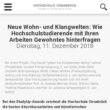
Hochschule
Osnabrück
-
University
of
Neue Wohn- und Klangwelten: Wie
Applied
Hochschulstudierende mit ihren
Sciences
Arbeiten Gewohntes hinterfragen
Dienstag, 11. Dezember 2018
Mit ihrem Projekt „Tiny House“ geben die Studierenden Martijn Volmer
(Projektleiter, studiert Freiraumplanung, 2. von links), Grete Götte
(studiert Ökotrophologie, Mitte), Fabian Wichert (Freiraumplanung,
rechts) und Irina Wähning (Verfahrenstechnik, 3. von rechts) wertvolle
Denkanstöße. Über ihre Auszeichnung freuten sich mit ihnen
Hochschulpräsident Prof. Dr. Andreas Bertram (links), Stifterin Maria-
Theresia Piepenbrock und Prof. Dr. Johanna Schoppengerd (2. von
rechts).
Bei den StudyUp-Awards zeichnet die Hochschule Osnabrück
die besten Abschlussarbeiten und künstlerischen