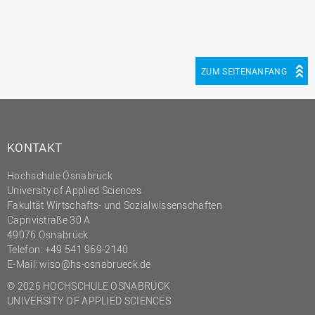
ZUM SEITENANFANG
KONTAKT
Hochschule Osnabrück
University of Applied Sciences
Fakultät Wirtschafts- und Sozialwissenschaften
Caprivistraße 30 A
49076 Osnabrück
Telefon:
+49 541 969-2140
E-Mail:
wiso@hs-osnabrueck.de
© 2026 HOCHSCHULE OSNABRÜCK
UNIVERSITY OF APPLIED SCIENCES