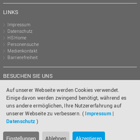
LINKS
Impressum
Datenschutz
HS Home
Personensuche
Medienkontakt
Barrierefreiheit
BESUCHEN SIE UNS
Instagram
Tiktok
LinkedIn
YouTube
Facebook
Auf unserer Webseite werden Cookies verwendet.
Einige davon werden zwingend benötigt, während es
uns andere ermöglichen, Ihre Nutzererfahrung auf
unserer Webseite zu verbessern. (
Impressum
|
Datenschutz
)
Einstellungen
Ablehnen
Akzeptieren