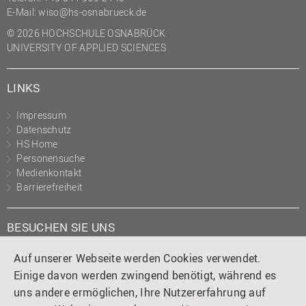
E-Mail:
wiso@hs-osnabrueck.de
© 2026 HOCHSCHULE OSNABRÜCK
UNIVERSITY OF APPLIED SCIENCES
LINKS
Impressum
Datenschutz
HS Home
Personensuche
Medienkontakt
Barrierefreiheit
BESUCHEN SIE UNS
Instagram
Tiktok
LinkedIn
YouTube
Facebook
Auf unserer Webseite werden Cookies verwendet.
Einige davon werden zwingend benötigt, während es
uns andere ermöglichen, Ihre Nutzererfahrung auf