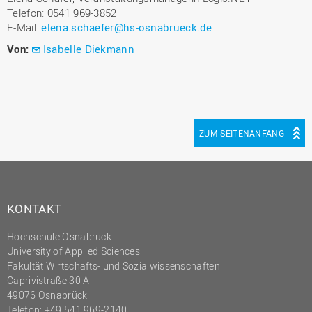
Telefon: 0541 969-3852
E-Mail:
elena.schaefer@hs-osnabrueck.de
Von:
Isabelle Diekmann
ZUM SEITENANFANG
KONTAKT
Hochschule Osnabrück
University of Applied Sciences
Fakultät Wirtschafts- und Sozialwissenschaften
Caprivistraße 30 A
49076 Osnabrück
Telefon:
+49 541 969-2140