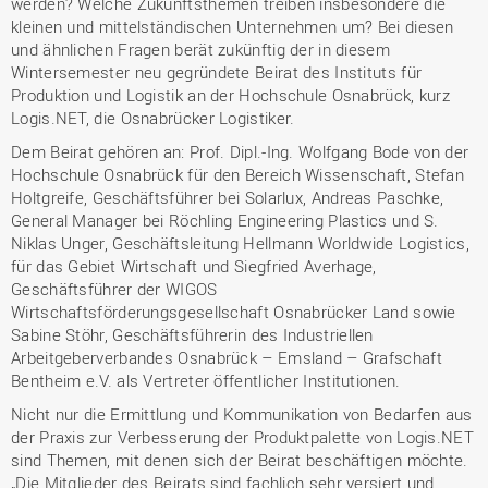
werden? Welche Zukunftsthemen treiben insbesondere die
kleinen und mittelständischen Unternehmen um? Bei diesen
und ähnlichen Fragen berät zukünftig der in diesem
Wintersemester neu gegründete Beirat des Instituts für
Produktion und Logistik an der Hochschule Osnabrück, kurz
Logis.NET, die Osnabrücker Logistiker.
Dem Beirat gehören an: Prof. Dipl.-Ing. Wolfgang Bode von der
Hochschule Osnabrück für den Bereich Wissenschaft, Stefan
Holtgreife, Geschäftsführer bei Solarlux, Andreas Paschke,
General Manager bei Röchling Engineering Plastics und S.
Niklas Unger, Geschäftsleitung Hellmann Worldwide Logistics,
für das Gebiet Wirtschaft und Siegfried Averhage,
Geschäftsführer der WIGOS
Wirtschaftsförderungsgesellschaft Osnabrücker Land sowie
Sabine Stöhr, Geschäftsführerin des Industriellen
Arbeitgeberverbandes Osnabrück – Emsland – Grafschaft
Bentheim e.V. als Vertreter öffentlicher Institutionen.
Nicht nur die Ermittlung und Kommunikation von Bedarfen aus
der Praxis zur Verbesserung der Produktpalette von Logis.NET
sind Themen, mit denen sich der Beirat beschäftigen möchte.
„Die Mitglieder des Beirats sind fachlich sehr versiert und