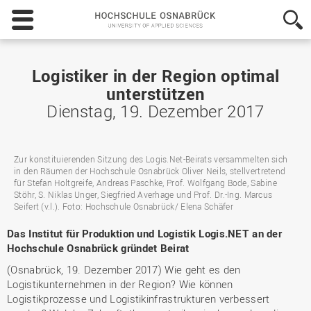
Hochschule
Osnabrück
-
University
of
Logistiker in der Region optimal
Applied
unterstützen
Sciences
Dienstag, 19. Dezember 2017
Zur konstituierenden Sitzung des Logis.Net-Beirats versammelten sich
in den Räumen der Hochschule Osnabrück Oliver Neils, stellvertretend
für Stefan Holtgreife, Andreas Paschke, Prof. Wolfgang Bode, Sabine
Stöhr, S. Niklas Unger, Siegfried Averhage und Prof. Dr.-Ing. Marcus
Seifert (v.l.). Foto: Hochschule Osnabrück/ Elena Schäfer
Das Institut für Produktion und Logistik Logis.NET an der
Hochschule Osnabrück gründet Beirat
(Osnabrück, 19. Dezember 2017) Wie geht es den
Logistikunternehmen in der Region? Wie können
Logistikprozesse und Logistikinfrastrukturen verbessert