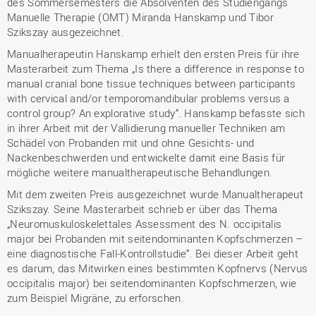
des Sommersemesters die Absolventen des Studiengangs
Manuelle Therapie (OMT) Miranda Hanskamp und Tibor
Szikszay ausgezeichnet.
Manualherapeutin Hanskamp erhielt den ersten Preis für ihre
Masterarbeit zum Thema „Is there a difference in response to
manual cranial bone tissue techniques between participants
with cervical and/or temporomandibular problems versus a
control group? An explorative study“. Hanskamp befasste sich
in ihrer Arbeit mit der Vallidierung manueller Techniken am
Schädel von Probanden mit und ohne Gesichts- und
Nackenbeschwerden und entwickelte damit eine Basis für
mögliche weitere manualtherapeutische Behandlungen.
Mit dem zweiten Preis ausgezeichnet wurde Manualtherapeut
Szikszay. Seine Masterarbeit schrieb er über das Thema
„Neuromuskuloskelettales Assessment des N. occipitalis
major bei Probanden mit seitendominanten Kopfschmerzen –
eine diagnostische Fall-Kontrollstudie“. Bei dieser Arbeit geht
es darum, das Mitwirken eines bestimmten Kopfnervs (Nervus
occipitalis major) bei seitendominanten Kopfschmerzen, wie
zum Beispiel Migräne, zu erforschen.