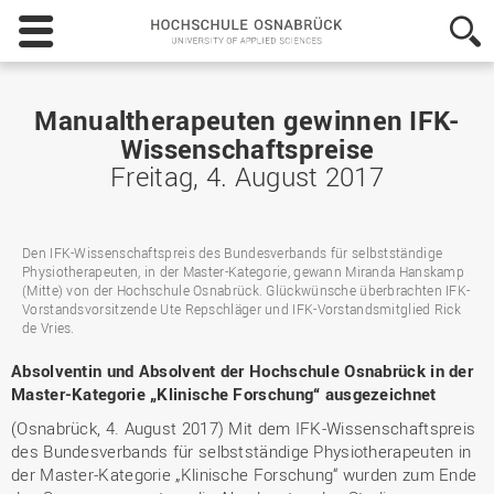
Hochschule
Osnabrück
-
University
of
Manualtherapeuten gewinnen IFK-
Applied
Wissenschaftspreise
Sciences
Freitag, 4. August 2017
Den IFK-Wissenschaftspreis des Bundesverbands für selbstständige
Physiotherapeuten, in der Master-Kategorie, gewann Miranda Hanskamp
(Mitte) von der Hochschule Osnabrück. Glückwünsche überbrachten IFK-
Vorstandsvorsitzende Ute Repschläger und IFK-Vorstandsmitglied Rick
de Vries.
Absolventin und Absolvent der Hochschule Osnabrück in der
Master-Kategorie „Klinische Forschung“ ausgezeichnet
(Osnabrück, 4. August 2017) Mit dem IFK-Wissenschaftspreis
des Bundesverbands für selbstständige Physiotherapeuten in
der Master-Kategorie „Klinische Forschung“ wurden zum Ende