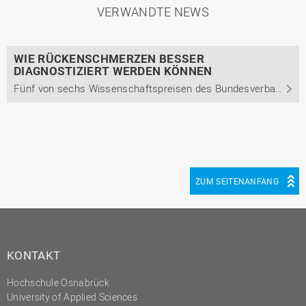
VERWANDTE NEWS
WIE RÜCKENSCHMERZEN BESSER
DIAGNOSTIZIERT WERDEN KÖNNEN
Fünf von sechs Wissenschaftspreisen des Bundesverbandes der selbstständigen Physiotherapeuten gehen an Absolventinnen und Absolventen der Hochschule Osnabrück
ZUM SEITENANFANG
KONTAKT
Hochschule Osnabrück
University of Applied Sciences