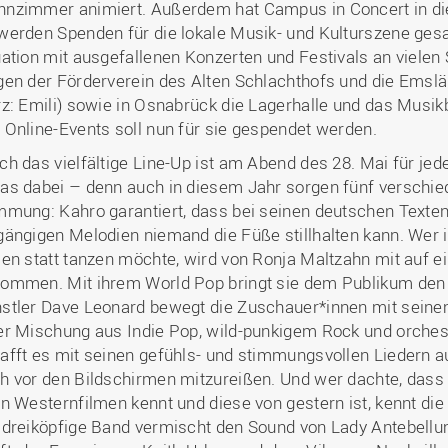
nzimmer animiert. Außerdem hat Campus in Concert in die
werden Spenden für die lokale Musik- und Kulturszene gesa
uation mit ausgefallenen Konzerten und Festivals an vielen S
gen der Förderverein des Alten Schlachthofs und die Emslä
rz: Emili) sowie in Osnabrück die Lagerhalle und das Musik
 Online-Events soll nun für sie gespendet werden.
ch das vielfältige Line-Up ist am Abend des 28. Mai für j
as dabei – denn auch in diesem Jahr sorgen fünf verschi
mmung: Kahro garantiert, dass bei seinen deutschen Text
gängigen Melodien niemand die Füße stillhalten kann. Wer in 
sen statt tanzen möchte, wird von Ronja Maltzahn mit auf e
ommen. Mit ihrem World Pop bringt sie dem Publikum den
stler Dave Leonard bewegt die Zuschauer*innen mit sein
er Mischung aus Indie Pop, wild-punkigem Rock und orche
afft es mit seinen gefühls- und stimmungsvollen Liedern 
h vor den Bildschirmen mitzureißen. Und wer dachte, das
en Westernfilmen kennt und diese von gestern ist, kennt die
 dreiköpfige Band vermischt den Sound von Lady Antebellu