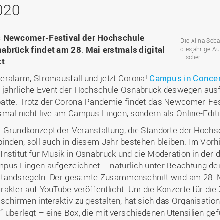
Binnenforschungs­
Finanzierung
Studierendenschaft
020
Gaststudierende
Ingenieurwissenschaften
NETZWERKE
schwerpunkte
Personalentwicklung
GROWTH - Innovative
Studienorganisation
Vertretungen und
und Informatik (IuI)
Sommer- und
Hochschule
Kompetenzzentren
Zusammenarbeit in
Beauftragte
Glossar
Winterprogramme
Institut für Musik (IfM)
Fördergesellschaft
 Newcomer-Festival der Hochschule
Forschung und Transfer
Kooperationsmöglichkei
Die Alina Seba
Forschungsgruppen und
Bibliothek
Studienqualitätsmittel
Outgoing
Management, Kultur und
abrück findet am 28. Mai erstmals digital
diesjährige A
Hochschulzentrum Chin
Netzwerke
Forschungsergebnisse fü
Professional School
Fischer
Technik (MKT, Campus
tt
(HZC)
Bibliothek
Deutsch als Fremdsprache
die Praxis
Lingen)
Amtsblatt
eralarm, Stromausfall und jetzt Corona!
Campus in Concer
UAS7
LearningCenter
Informationen für
Gründungen | Start-Ups
Wirtschafts- und
 jährliche Event der Hochschule Osnabrück deswegen ausfal
Personensuche
NTERNATIONALES
Geflüchtete
Career Services
Transfer in die Gesellsch
Sozialwissenschaften
atte. Trotz der Corona-Pandemie findet das Newcomer-Fes
Förderung internationaler
(WiSo)
smal nicht live am Campus Lingen, sondern als Online-Edit
Talente (FIT) in Osnabrück
Internationalisierung in der
 Grundkonzept der Veranstaltung, die Standorte der Hochs
Forschung
binden, soll auch in diesem Jahr bestehen bleiben. Im Vorh
Welcome Center
Institut für Musik in Osnabrück und die Moderation in der
EU-Hochschulbüro
pus Lingen aufgezeichnet – natürlich unter Beachtung der
tandsregeln. Der gesamte Zusammenschnitt wird am 28. M
rakter auf YouTube veröffentlicht. Um die Konzerte für di
dschirmen interaktiv zu gestalten, hat sich das Organisation
“ überlegt – eine Box, die mit verschiedenen Utensilien ge