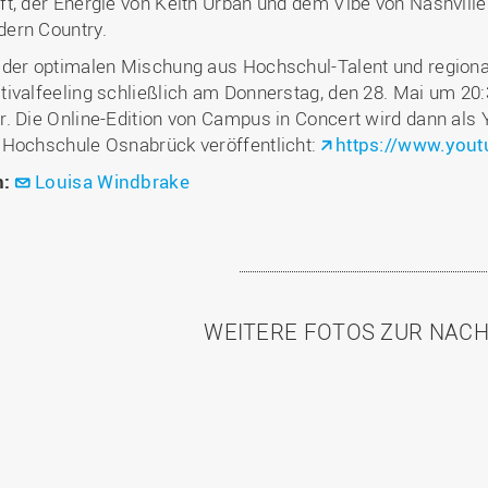
ft, der Energie von Keith Urban und dem Vibe von Nashvill
ern Country.
 der optimalen Mischung aus Hochschul-Talent und regiona
tivalfeeling schließlich am Donnerstag, den 28. Mai um 20
r. Die Online-Edition von Campus in Concert wird dann al
 Hochschule Osnabrück veröffentlicht:
https://www.you
n:
Louisa Windbrake
WEITERE FOTOS ZUR NAC