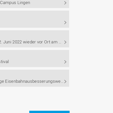
m Campus Lingen
Das Newcomer-Festival der Hochschule Osnabrück soll am 2. Juni 2022 wieder vor Ort am Campus Lingen stattfinden.
tival
Bei strahlend schönem Wetter verwandelte sich das ehemalige Eisenbahnausbesserungswerk am vergangenen Donnerstag den 23. Mai wieder in ein Festivalgelände der Extraklasse. Die denkmalgeschützten Hallen des Campus Lingen waren auch dieses Jahr wieder Austragungsstätte von Campus in Concert.