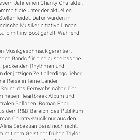
sem Jahr einen Charity-Charakter:
mmelt, die unter der aktuellen
tellen leidet. Dafür wurden in
ndische Musikerinitiative Lingen
büro mit ins Boot geholt. Während
eden Musikgeschmack garantiert
edene Bands für eine ausgelassene
en, packenden Rhythmen und
der jetzigen Zeit allerdings lieber
ine Reise in ferne Länder
 Sound des Fernwehs näher. Der
em neuen Heartbreak-Album und
stralen Balladen. Roman Peer
aus dem R&B-Bereich, das Publikum
s man Country-Musik nur aus den
 Alina Sebastian Band noch nicht.
m mit dem Geist der frühen Taylor