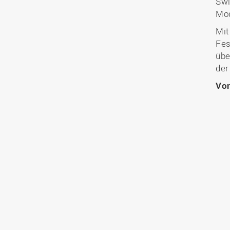
Swi
Mod
Mit
Fes
übe
der
Vo