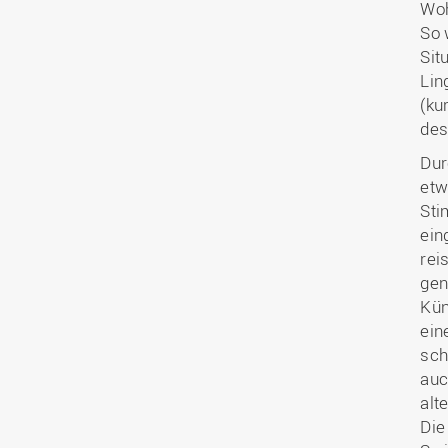
Woh
So 
Sit
Lin
(ku
des
Dur
etw
Sti
ein
rei
gen
Kün
ein
sch
auc
alt
Die