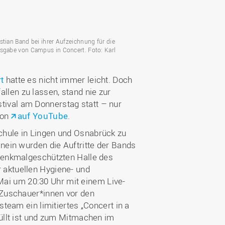
Wohnen
Stellenangebote
Weiterbildungsverbund
Mobilität
AKTUELLES
Osnabrück
Sport & Hochschulsport
ten
stian Band bei ihrer Aufzeichnung für die
Engagement
usgabe von Campus in Concert. Foto: Karl
a
Forschungs-Nachrichten
r
Das bietet Osnabrück
Veranstaltungen und
t
hatte es nicht immer leicht. Doch
Fachtagungen
Das bietet Lingen
len zu lassen, stand nie zur
Ausschreibungen zu
aft
tival am Donnerstag statt – nur
Förderungen und Preisen
ion
auf YouTube
.
Forschungsbericht
chule in Lingen und Osnabrück zu
inein wurden die Auftritte der Bands
 denkmalgeschützten Halle des
 aktuellen Hygiene- und
ai um 20:30 Uhr mit einem Live-
e Zuschauer*innen vor den
steam ein limitiertes „Concert in a
füllt ist und zum Mitmachen im