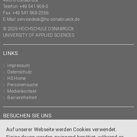
Telefon: +49 541 969-0
Fax: +49 541 969-2066
E-Mail:
servicedesk@hs-osnabrueck.de
© 2026 HOCHSCHULE OSNABRÜCK
UNIVERSITY OF APPLIED SCIENCES
LINKS
Impressum
Datenschutz
HS Home
Personensuche
Medienkontakt
Barrierefreiheit
BESUCHEN SIE UNS
Instagram
Tiktok
LinkedIn
YouTube
Facebook
Auf unserer Webseite werden Cookies verwendet.