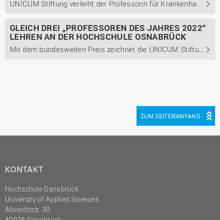
UNICUM Stiftung verleiht der Professorin für Krankenhausfinanzierung und -management den ersten Platz in der Kategorie Wirtschaftswissenschaften/Jura
GLEICH DREI „PROFESSOREN DES JAHRES 2022“
LEHREN AN DER HOCHSCHULE OSNABRÜCK
Mit dem bundesweiten Preis zeichnet die UNICUM Stiftung Professorinnen und Professoren aus, die ihre Studierenden in besonderer Weise bei der Berufsvorbereitung unterstützen.
ZUM SEITENANFANG
KONTAKT
Hochschule Osnabrück
University of Applied Sciences
Albrechtstr. 30
49076 Osnabrück