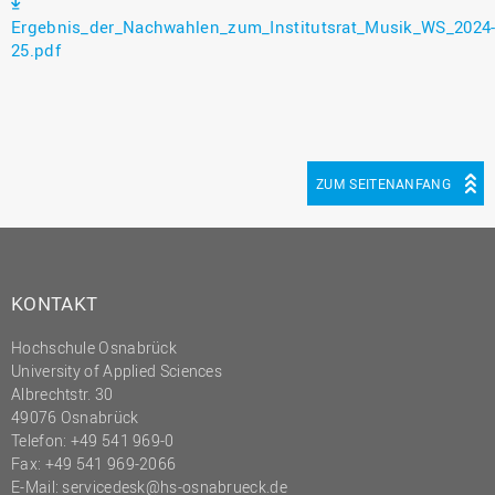
Ergebnis_der_Nachwahlen_zum_Institutsrat_Musik_WS_2024
25.pdf
ZUM SEITENANFANG
KONTAKT
Hochschule Osnabrück
University of Applied Sciences
Albrechtstr. 30
49076 Osnabrück
Telefon: +49 541 969-0
Fax: +49 541 969-2066
E-Mail:
servicedesk@hs-osnabrueck.de