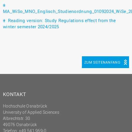
MA_WiSo_MNO_Englisch_Studienordnung_01092024_WiSe_20
Reading version: Study Regulations effect from the
winter semester 2024/2025
ZUM SEITENANFANG
KONTAKT
Hochschule Osnabrück
University of Applied Sciences
Albrechtstr. 30
49076 Osnabrück
Telefon: +49 541 969-0