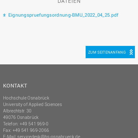
DATEIEN
Eignungspruefungsordnung-BMU_2022_04_25.pdf
ZUM SEITENANFANG
KONTAKT
Hochschule Osnabrück
University of Applied Sciences
Albrechtstr. 30
49076 Osnabrück
Telefon: +49 541 969-0
Fax: +49 541 969-2066
E-Mail:
servicedesk@hs-osnabrueck.de