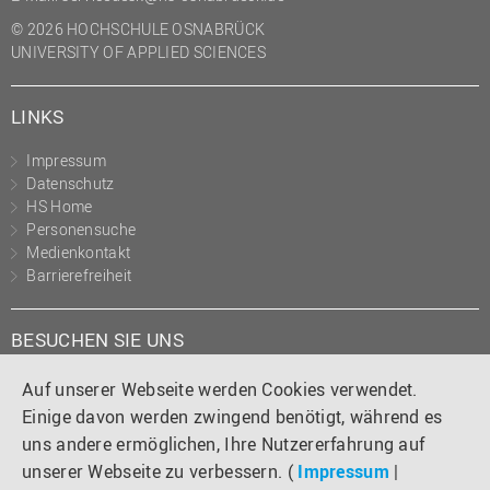
© 2026 HOCHSCHULE OSNABRÜCK
UNIVERSITY OF APPLIED SCIENCES
LINKS
Impressum
Datenschutz
HS Home
Personensuche
Medienkontakt
Barrierefreiheit
BESUCHEN SIE UNS
Instagram
Tiktok
LinkedIn
YouTube
Facebook
Auf unserer Webseite werden Cookies verwendet.
Einige davon werden zwingend benötigt, während es
uns andere ermöglichen, Ihre Nutzererfahrung auf
unserer Webseite zu verbessern. (
Impressum
|