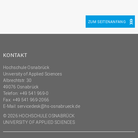
ZUM SEITENANFANG
KONTAKT
Hochschule Osnabrück
University of Applied Sciences
Albrechtstr. 30
49076 Osnabrück
Telefon: +49 541 969-0
Fax: +49 541 969-2066
E-Mail:
servicedesk@hs-osnabrueck.de
© 2026 HOCHSCHULE OSNABRÜCK
UNIVERSITY OF APPLIED SCIENCES