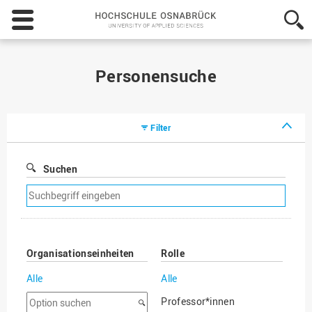
Hochschule
Osnabrück
-
University
of
Personensuche
Applied
Sciences
Filter
Suchen
Suchfilter
entfernen
Organisationseinheiten
Rolle
Alle
Alle
Option
Professor*innen