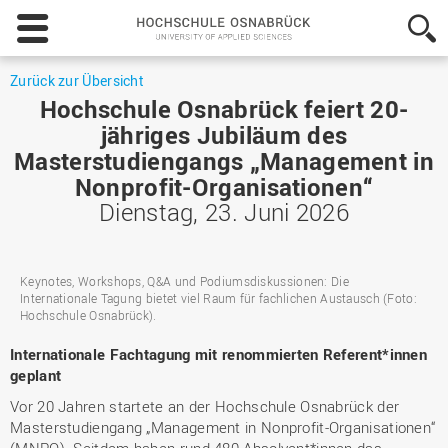
Hochschule
Osnabrück
-
University
Zurück zur Übersicht
of
Hochschule Osnabrück feiert 20-
Applied
jähriges Jubiläum des
Sciences
Masterstudiengangs „Management in
Nonprofit-Organisationen“
Dienstag, 23. Juni 2026
Keynotes, Workshops, Q&A und Podiumsdiskussionen: Die
Internationale Tagung bietet viel Raum für fachlichen Austausch (Foto:
Hochschule Osnabrück).
Internationale Fachtagung mit renommierten Referent*innen
geplant
Vor 20 Jahren startete an der Hochschule Osnabrück der
Masterstudiengang „Management in Nonprofit-Organisationen“