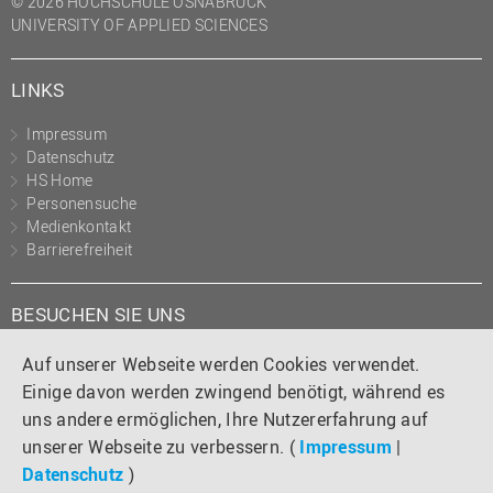
© 2026 HOCHSCHULE OSNABRÜCK
UNIVERSITY OF APPLIED SCIENCES
LINKS
Impressum
Datenschutz
HS Home
Personensuche
Medienkontakt
Barrierefreiheit
BESUCHEN SIE UNS
Instagram
Tiktok
LinkedIn
YouTube
Facebook
Auf unserer Webseite werden Cookies verwendet.
Einige davon werden zwingend benötigt, während es
uns andere ermöglichen, Ihre Nutzererfahrung auf
unserer Webseite zu verbessern. (
Impressum
|
Datenschutz
)