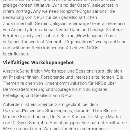
preisgekrönten Initiative „Wir sind der Osten“, beleuchtet in
ihrem Vortrag „Why we need Nonprofit-Organisations“ die
Bedeutung von NPOs für den gesellschaftlichen
Zusammenhalt. Selmin Çalışkan, ehemalige Generalsekretärin
von Amnesty International Deutschland und heutige Strategie-
Beraterin, analysiert in ihrem Beitrag „How language bans
influence the work of Nonprofit-Organisations“, wie sprachliche
und politische Restriktionen die Arbeit von NGOs
beeinflussen.
Vielfältiges Workshopangebot
Anschließend finden Workshops und Sessions statt, die sich
an Praktiker*innen, Forschende und Interessierte richten. Die
Themen reichen von Krisenkommunikation für NPOs über
Demokratieförderung und Courage bis hin zu digitaler
Beteiligung und Resilienz von NPOs.
Außerdem ist ein Science Slam geplant, bei dem
Doktorand*innen des Studiengangs, darunter Thea Blume,
Marlene Eimterbäumer, Dr. Yasser Kosbar, Dr. Mayra Martin
und Dr. Syed Shah, ihre Forschungsprojekte auf unterhaltsame
Weise präsentieren. Wer sich für den akademischen