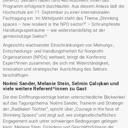
(MNPO). Seitdem haben rund 480 Absolvent*innen das
Programm erfolgreich durchlaufen. Aus diesem Anlass lädt die
Hochschule am 11. September zu einer internationalen
Fachtagung ein. Im Mittelpunkt steht das Thema „Shrinking
spaces – how resilient is the NPO sector?“ – Schrumpfende
Handlungsspielräume – wie widerstandsfähig ist der
gemeinnützige Sektor?
Angesichts wachsender Einschränkungen von Meinungs-,
Entscheidungs- und Handlungsfreiheit für Nonprofit-
Organisationen (NPOs) weltweit, bringt die Konferenz
Expert*innen zusammen, die sich mit Widerständigkeit,
Innovation und strategischer Ausrichtung des Sektors
beschäftigen.
Noëmi Sander, Melanie Stein, Selmin Çalışkan und
viele weitere Referent*innen zu Gast
Die drei Eröffnungsvorträge bieten unterschiedliche Blickwinkel
auf das Tagungsthema: Noëmi Sander, Trainerin und Strategin
der „Radikalen Töchter“, spricht über „Courage in the face of
Shrinking Spaces“ und zeigt auf, wie zivilgesellschaftliches
Engagement auch unter schwierigen Bedingungen gelingen
kann. Melanie Stein, Gründerin und Geschäftsführerin der