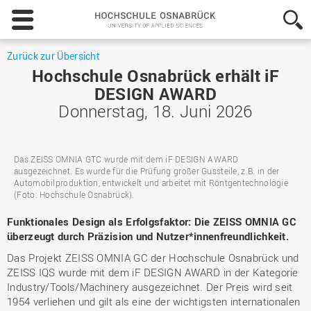
Hochschule
Osnabrück
-
University
Zurück zur Übersicht
of
Hochschule Osnabrück erhält iF
Applied
DESIGN AWARD
Sciences
Donnerstag, 18. Juni 2026
Das ZEISS OMNIA GTC wurde mit dem iF DESIGN AWARD
ausgezeichnet. Es wurde für die Prüfung großer Gussteile, z.B. in der
Automobilproduktion, entwickelt und arbeitet mit Röntgentechnologie
(Foto: Hochschule Osnabrück).
Funktionales Design als Erfolgsfaktor: Die ZEISS OMNIA GC
überzeugt durch Präzision und Nutzer*innenfreundlichkeit.
Das Projekt ZEISS OMNIA GC der Hochschule Osnabrück und
ZEISS IQS wurde mit dem iF DESIGN AWARD in der Kategorie
Industry/Tools/Machinery ausgezeichnet. Der Preis wird seit
1954 verliehen und gilt als eine der wichtigsten internationalen