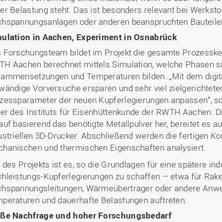
er Belastung steht. Das ist besonders relevant bei Werksto
hspannungsanlagen oder anderen beanspruchten Bauteile
ulation in Aachen, Experiment in Osnabrück
 Forschungsteam bildet im Projekt die gesamte Prozesskett
H Aachen berechnet mittels Simulation, welche Phasen s
ammensetzungen und Temperaturen bilden. „Mit dem digita
wändige Vorversuche ersparen und sehr viel zielgerichtet
zessparameter der neuen Kupferlegierungen anpassen“, so Pr
ter des Instituts für Eisenhüttenkunde der RWTH Aachen. D
auf basierend das benötigte Metallpulver her, bereitet es au
ustriellen 3D-Drucker. Abschließend werden die fertigen Ko
hanischen und thermischen Eigenschaften analysiert.
l des Projekts ist es, so die Grundlagen für eine spätere ind
hleistungs-Kupferlegierungen zu schaffen – etwa für Rake
hspannungsleitungen, Wärmeübertrager oder andere Anwe
peraturen und dauerhafte Belastungen auftreten.
ße Nachfrage und hoher Forschungsbedarf