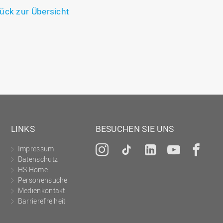
ück zur Übersicht
LINKS
BESUCHEN SIE UNS
Impressum
Instagram
Tiktok
LinkedIn
YouTu
Fa
Datenschutz
HS Home
Personensuche
Medienkontakt
Barrierefreiheit