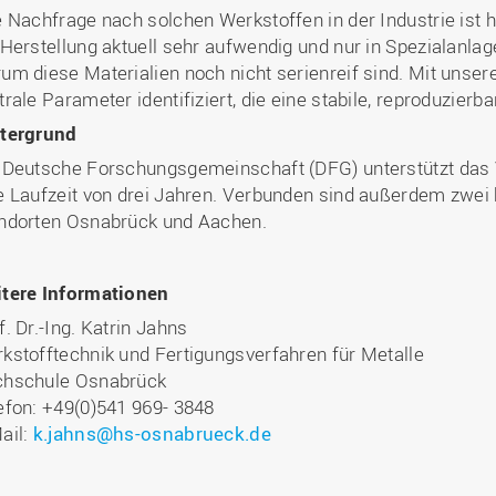
e Nachfrage nach solchen Werkstoffen in der Industrie ist ho
 Herstellung aktuell sehr aufwendig und nur in Spezialanlag
um diese Materialien noch nicht serienreif sind. Mit unser
trale Parameter identifiziert, die eine stabile, reproduzierb
tergrund
 Deutsche Forschungsgemeinschaft (DFG) unterstützt das 
e Laufzeit von drei Jahren. Verbunden sind außerdem zwei
ndorten Osnabrück und Aachen.
tere Informationen
f. Dr.-Ing. Katrin Jahns
kstofftechnik und Fertigungsverfahren für Metalle
hschule Osnabrück
efon: +49(0)541 969- 3848
ail:
k.jahns@hs-osnabrueck.de