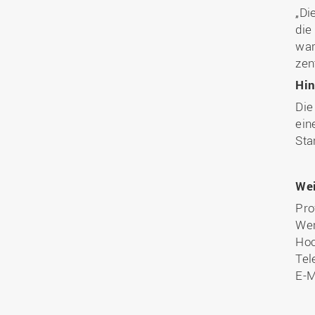
„Di
die
war
zen
Hin
Die
ein
Sta
Wei
Pro
Wer
Hoc
Tel
E-M