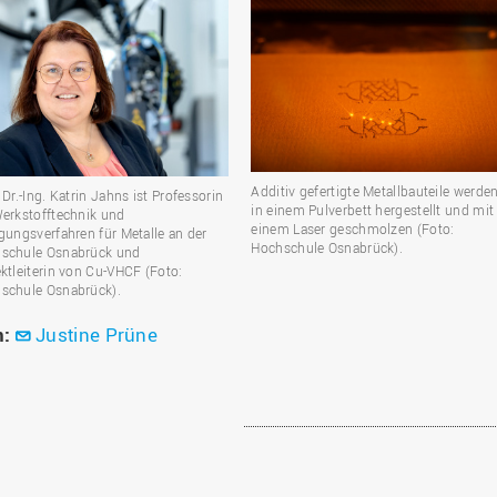
Additiv gefertigte Metallbauteile werde
 Dr.-Ing. Katrin Jahns ist Professorin
in einem Pulverbett hergestellt und mit
Werkstofftechnik und
einem Laser geschmolzen (Foto:
igungsverfahren für Metalle an der
Hochschule Osnabrück).
schule Osnabrück und
ektleiterin von Cu-VHCF (Foto:
schule Osnabrück).
n:
Justine Prüne