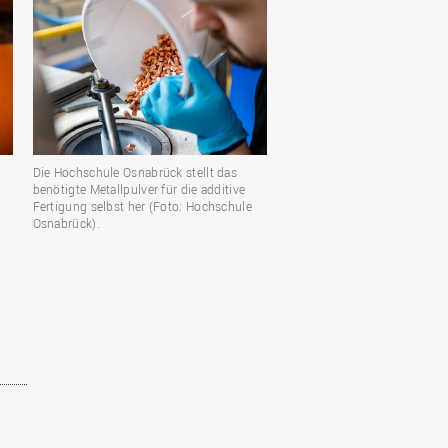
n
Die Hochschule Osnabrück stellt das
benötigte Metallpulver für die additive
Fertigung selbst her (Foto: Hochschule
Osnabrück).