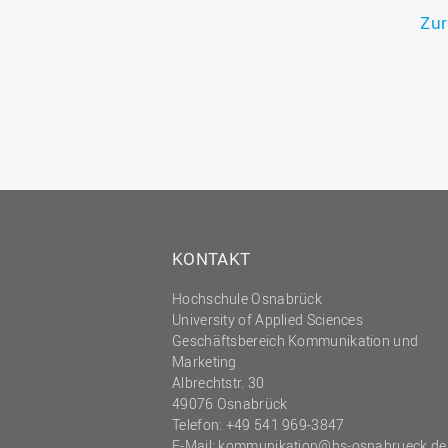
Zur
KONTAKT
Hochschule Osnabrück
University of Applied Sciences
Geschäftsbereich Kommunikation und
Marketing
Albrechtstr. 30
49076 Osnabrück
Telefon: +49 541 969-3847
E-Mail:
kommunikation@hs-osnabrueck.de