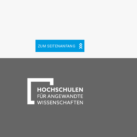
ZUM SEITENANFANG
be
cebook