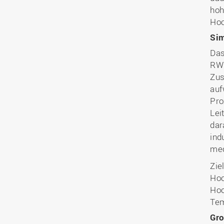
hoh
Hoc
Sim
Das
RWT
Zus
auf
Pro
Lei
dar
ind
mec
Zie
Hoc
Hoc
Tem
Gro