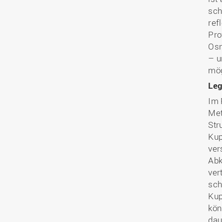
sch
ref
Pro
Osn
– u
mög
Leg
Im 
Met
Str
Kup
ver
Abk
ver
sch
Kup
kön
dau