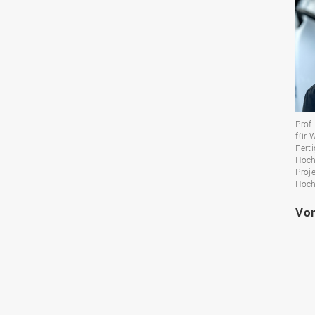
Prof.
für 
Fert
Hoch
Proj
Hoch
Vo