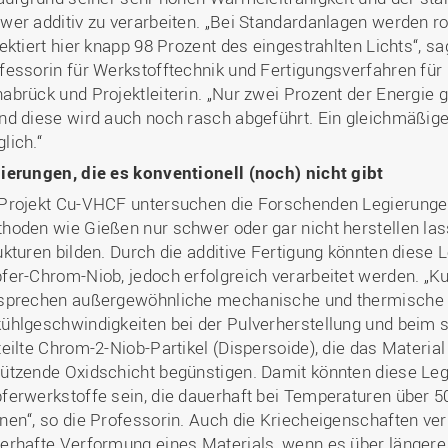
wer additiv zu verarbeiten. „Bei Standardanlagen werden ro
lektiert hier knapp 98 Prozent des eingestrahlten Lichts“, sag
fessorin für Werkstofftechnik und Fertigungsverfahren für
abrück und Projektleiterin. „Nur zwei Prozent der Energie g
nd diese wird auch noch rasch abgeführt. Ein gleichmäßi
lich.“
ierungen, die es konventionell (noch) nicht gibt
Projekt Cu-VHCF untersuchen die Forschenden Legierungen
hoden wie Gießen nur schwer oder gar nicht herstellen las
ukturen bilden. Durch die additive Fertigung könnten diese 
fer-Chrom-Niob, jedoch erfolgreich verarbeitet werden. „
sprechen außergewöhnliche mechanische und thermische 
ühlgeschwindigkeiten bei der Pulverherstellung und beim 
teilte Chrom-2-Niob-Partikel (Dispersoide), die das Materia
ützende Oxidschicht begünstigen. Damit könnten diese Leg
ferwerkstoffe sein, die dauerhaft bei Temperaturen über 5
nen“, so die Professorin. Auch die Kriecheigenschaften ve
erhafte Verformung eines Materials, wenn es über längere