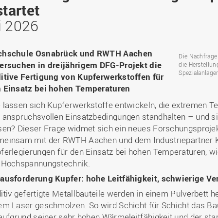
Binnenforschungs­
Finanzierung
Studierendenschaft
tartet
Gaststudierende
Ingenieurwissenschaften
NETZWERKE
schwerpunkte
Personalentwicklung
GROWTH - Innovative
Studienorganisation
Vertretungen und
und Informatik (IuI)
i 2026
Sommer- und
Hochschule
Kompetenzzentren
Zusammenarbeit in
Beauftragte
Glossar
Winterprogramme
Institut für Musik (IfM)
Fördergesellschaft
Forschung und Transfer
Kooperationsmöglichkei
Forschungsgruppen und
Bibliothek
Studienqualitätsmittel
Outgoing
Management, Kultur und
Hochschulzentrum Chin
chschule Osnabrück und RWTH Aachen
Netzwerke
Forschungsergebnisse fü
Die Nachfrage
Professional School
Technik (MKT, Campus
(HZC)
Bibliothek
Deutsch als Fremdsprache
die Praxis
ersuchen in dreijährigem DFG-Projekt die
die Herstellun
Lingen)
Amtsblatt
Spezialanlage
itive Fertigung von Kupferwerkstoffen für
UAS7
LearningCenter
Informationen für
Gründungen | Start-Ups
Wirtschafts- und
 Einsatz bei hohen Temperaturen
Personensuche
NTERNATIONALES
Geflüchtete
Career Services
Transfer in die Gesellsch
Sozialwissenschaften
 lassen sich Kupferwerkstoffe entwickeln, die extremen 
Förderung internationaler
(WiSo)
 anspruchsvollen Einsatzbedingungen standhalten – und sic
Talente (FIT) in Osnabrück
Internationalisierung in der
sen? Dieser Frage widmet sich ein neues Forschungsproje
Forschung
einsam mit der RWTH Aachen und dem Industriepartner 
Welcome Center
ferlegierungen für den Einsatz bei hohen Temperaturen, wi
EU-Hochschulbüro
 Hochspannungstechnik.
ausforderung Kupfer: hohe Leitfähigkeit, schwierige Ve
itiv gefertigte Metallbauteile werden in einem Pulverbett he
em Laser geschmolzen. So wird Schicht für Schicht das Bau
 aufgrund seiner sehr hohen Wärmeleitfähigkeit und der stark