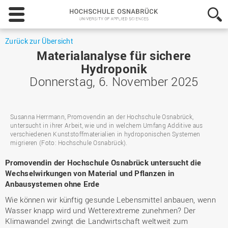
Hochschule
Osnabrück
-
University
Zurück zur Übersicht
of
Materialanalyse für sichere
Applied
Hydroponik
Sciences
Donnerstag, 6. November 2025
Susanna Herrmann, Promovendin an der Hochschule Osnabrück,
untersucht in ihrer Arbeit, wie und in welchem Umfang Additive aus
verschiedenen Kunststoffmaterialien in hydroponischen Systemen
migrieren (Foto: Hochschule Osnabrück).
Promovendin der Hochschule Osnabrück untersucht die
Wechselwirkungen von Material und Pflanzen in
Anbausystemen ohne Erde
Wie können wir künftig gesunde Lebensmittel anbauen, wenn
Wasser knapp wird und Wetterextreme zunehmen? Der
Klimawandel zwingt die Landwirtschaft weltweit zum