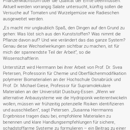
Pflanzenwachstum oder die Qualität der Ernte beeinflussen.
Aktuell werden vorrangig Salate untersucht, künftig sollen die
Versuche auf Tomaten und Wurzelgemüse wie Radieschen
ausgeweitet werden.
„Es macht mir unglaublich Spaß, den Dingen auf den Grund zu
gehen: Was löst sich aus den Kunststoffen? Was nimmt die
Pflanze davon auf? Und wie verändert das das ganze System?
Genau diese Wechselwirkungen sichtbar zu machen, ist für
mich der spannendste Teil der Arbeit“, so die
Wissenschaftlerin.
Unterstützt wird Herrmann bei ihrer Arbeit von Prof. Dr. Svea
Petersen, Professorin für Chemie und Oberflächenmodifikation
polymerer Biomaterialien an der Hochschule Osnabrück und
Prof. Dr. Michael Giese, Professor für Supramolekulare
Materialien an der Universität Duisburg-Essen. „Wenn wir
alternative Anbausysteme wie die Hydroponik weiterentwickeln
wollen, müssen wir frühzeitig potenzielle Risiken identifizieren
und ausschließen“, sagt Petersen. „Susanna Herrmanns
Ergebnisse tragen dazu bei, empfohlene Materialien zu
benennen und klare Handlungsempfehlungen für sichere,
schadstoffarme Systeme zu formulieren – ein Beitrag zu einer