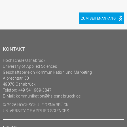
ZUM SEITENANFANG
KONTAKT
Hochschule Osnabrück
University of Applied Sciences
Geschäftsbereich Kommunikation und Marketing
Albrechtstr. 30
49076 Osnabrück
Telefon: +49 541 969-3847
E-Mail:
kommunikation@hs-osnabrueck.de
© 2026 HOCHSCHULE OSNABRÜCK
UNIVERSITY OF APPLIED SCIENCES