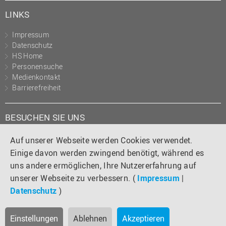
LINKS
Impressum
Datenschutz
HS Home
Personensuche
Medienkontakt
Barrierefreiheit
BESUCHEN SIE UNS
Instagram
Tiktok
LinkedIn
YouTube
Facebook
Auf unserer Webseite werden Cookies verwendet.
Einige davon werden zwingend benötigt, während es
uns andere ermöglichen, Ihre Nutzererfahrung auf
unserer Webseite zu verbessern. (
Impressum
|
Datenschutz
)
Einstellungen
Ablehnen
Akzeptieren