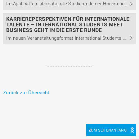
Im April hatten internationale Studierende der Hochschule Osnabrück erneut die Chance, durch das Veranstaltungsformat International Students meet Business mit Unternehmen aus der Region ins Gespräch zu kommen.
KARRIEREPERSPEKTIVEN FÜR INTERNATIONALE
TALENTE – INTERNATIONAL STUDENTS MEET
BUSINESS GEHT IN DIE ERSTE RUNDE
Im neuen Veranstaltungsformat International Students meet Business trafen internationale Studierende der Hochschule Osnabrück auf Unternehmen aus der Region und informierten sich über den Berufseinstieg in Deutschland.
Zurück zur Übersicht
ZUM SEITENANFANG