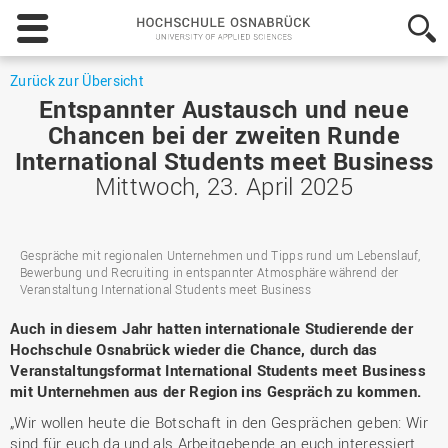
Hochschule
Osnabrück
-
University
Zurück zur Übersicht
of
Entspannter Austausch und neue
Applied
Chancen bei der zweiten Runde
Sciences
International Students meet Business
Mittwoch, 23. April 2025
Gespräche mit regionalen Unternehmen und Tipps rund um Lebenslauf,
Bewerbung und Recruiting in entspannter Atmosphäre während der
Veranstaltung International Students meet Business
Auch in diesem Jahr hatten internationale Studierende der
Hochschule Osnabrück wieder die Chance, durch das
Veranstaltungsformat International Students meet Business
mit Unternehmen aus der Region ins Gespräch zu kommen.
„Wir wollen heute die Botschaft in den Gesprächen geben: Wir
sind für euch da und als Arbeitgebende an euch interessiert.