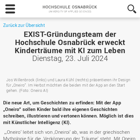
Hochschule
Osnabrück
-
University
Zurück zur Übersicht
of
EXIST-Gründungsteam der
Applied
Hochschule Osnabrück erweckt
Sciences
Kinderträume mit KI zum Leben
Dienstag, 23. Juli 2024
Jos Willenbrock (links) und Laura Kühl (rechts) präsentieren ihr Design
für „Oneiro“. Im Herbst möchten die beiden mit der App an den Start
gehen. (Foto: Oneiro AI)
Die neue Art, um Geschichten zu erfinden: Mit der App
„Oneiro“ sollen Kinder bald ihre eigenen Geschichten
schreiben, illustrieren und vertonen können. Möglich ist dies
mit Künstlicher Intelligenz (KI).
„‚Oneiro‘ leitet sich von ‚Oneiroi‘ ab, was in der griechischen
Mythologie für die ‚Verkörperung der Träume‘ steht. Mit Oneiro