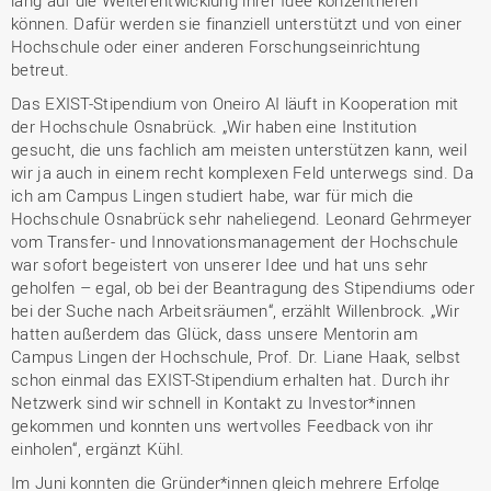
lang auf die Weiterentwicklung ihrer Idee konzentrieren
können. Dafür werden sie finanziell unterstützt und von einer
Hochschule oder einer anderen Forschungseinrichtung
betreut.
Das EXIST-Stipendium von Oneiro AI läuft in Kooperation mit
der Hochschule Osnabrück. „Wir haben eine Institution
gesucht, die uns fachlich am meisten unterstützen kann, weil
wir ja auch in einem recht komplexen Feld unterwegs sind. Da
ich am Campus Lingen studiert habe, war für mich die
Hochschule Osnabrück sehr naheliegend. Leonard Gehrmeyer
vom Transfer- und Innovationsmanagement der Hochschule
war sofort begeistert von unserer Idee und hat uns sehr
geholfen – egal, ob bei der Beantragung des Stipendiums oder
bei der Suche nach Arbeitsräumen“, erzählt Willenbrock. „Wir
hatten außerdem das Glück, dass unsere Mentorin am
Campus Lingen der Hochschule, Prof. Dr. Liane Haak, selbst
schon einmal das EXIST-Stipendium erhalten hat. Durch ihr
Netzwerk sind wir schnell in Kontakt zu Investor*innen
gekommen und konnten uns wertvolles Feedback von ihr
einholen“, ergänzt Kühl.
Im Juni konnten die Gründer*innen gleich mehrere Erfolge