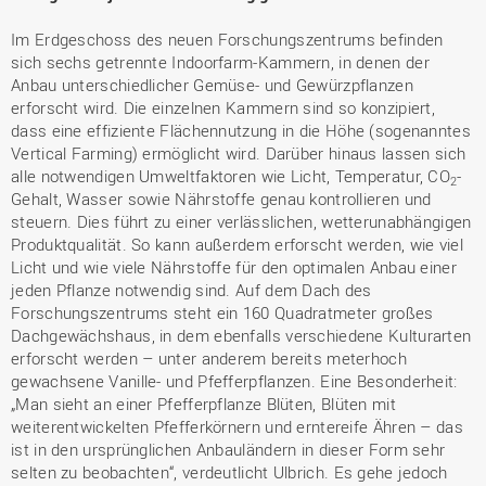
Im Erdgeschoss des neuen Forschungszentrums befinden
sich sechs getrennte Indoorfarm-Kammern, in denen der
Anbau unterschiedlicher Gemüse- und Gewürzpflanzen
erforscht wird. Die einzelnen Kammern sind so konzipiert,
dass eine effiziente Flächennutzung in die Höhe (sogenanntes
Vertical Farming) ermöglicht wird. Darüber hinaus lassen sich
alle notwendigen Umweltfaktoren wie Licht, Temperatur, CO
-
2
Gehalt, Wasser sowie Nährstoffe genau kontrollieren und
steuern. Dies führt zu einer verlässlichen, wetterunabhängigen
Produktqualität. So kann außerdem erforscht werden, wie viel
Licht und wie viele Nährstoffe für den optimalen Anbau einer
jeden Pflanze notwendig sind. Auf dem Dach des
Forschungszentrums steht ein 160 Quadratmeter großes
Dachgewächshaus, in dem ebenfalls verschiedene Kulturarten
erforscht werden – unter anderem bereits meterhoch
gewachsene Vanille- und Pfefferpflanzen. Eine Besonderheit:
„Man sieht an einer Pfefferpflanze Blüten, Blüten mit
weiterentwickelten Pfefferkörnern und erntereife Ähren – das
ist in den ursprünglichen Anbauländern in dieser Form sehr
selten zu beobachten“, verdeutlicht Ulbrich. Es gehe jedoch