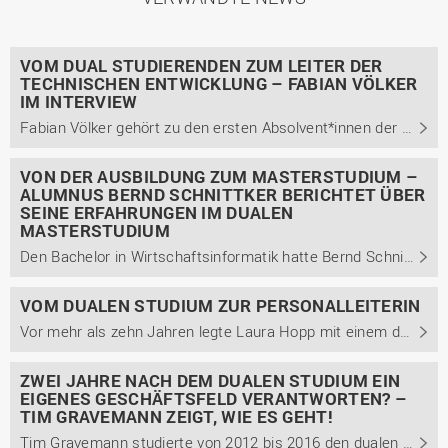
VOM DUAL STUDIERENDEN ZUM LEITER DER
TECHNISCHEN ENTWICKLUNG – FABIAN VÖLKER
IM INTERVIEW
Fabian Völker gehört zu den ersten Absolvent*innen der Studienrichtung Technische Informatik des dualen Studiengangs Engineering technischer Systeme (EtS) am Campus Lingen. Im Interview berichtet er u.a., warum er unbedingt ein duales Studium absolvieren wollte und wie ihm die ...
VON DER AUSBILDUNG ZUM MASTERSTUDIUM –
ALUMNUS BERND SCHNITTKER BERICHTET ÜBER
SEINE ERFAHRUNGEN IM DUALEN
MASTERSTUDIUM
Den Bachelor in Wirtschaftsinformatik hatte Bernd Schnittker schon acht Jahre in der Tasche, als er sich nochmals für ein duales Studienkonzept entschied und den dualen Masterstudiengang Führung und Organisation bei uns am Campus Lingen belegte. Im Interview berichtet er von seinem Werdegang.
VOM DUALEN STUDIUM ZUR PERSONALLEITERIN
Vor mehr als zehn Jahren legte Laura Hopp mit einem dualen Bachelorstudium der Betriebswirtschaft bei uns am Campus Lingen den Grundstein für ihre berufliche Laufbahn. Inzwischen leitet sie die Personalabteilung der Bohnenkamp AG, bei der sie 2009 in ihr duales Studium startete. Im Interview teilt ...
ZWEI JAHRE NACH DEM DUALEN STUDIUM EIN
EIGENES GESCHÄFTSFELD VERANTWORTEN? –
TIM GRAVEMANN ZEIGT, WIE ES GEHT!
Tim Gravemann studierte von 2012 bis 2016 den dualen Bachelor Management betrieblicher Systeme mit der Studienrichtung Betriebswirtschaft und dem Schwerpunkt Unternehmensführung. Bereits zwei Jahre später wurde er zur Geschäftsfeldleitung ernannt. Im Interview berichtet er von seinem Karriereweg ...