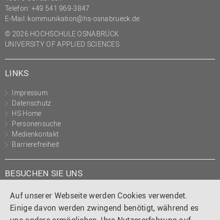
Telefon: +49 541 969-3847
E-Mail:
kommunikation@hs-osnabrueck.de
© 2026 HOCHSCHULE OSNABRÜCK
UNIVERSITY OF APPLIED SCIENCES
LINKS
Impressum
Datenschutz
HS Home
Personensuche
Medienkontakt
Barrierefreiheit
BESUCHEN SIE UNS
Instagram
Tiktok
LinkedIn
YouTube
Facebook
Auf unserer Webseite werden Cookies verwendet.
Einige davon werden zwingend benötigt, während es