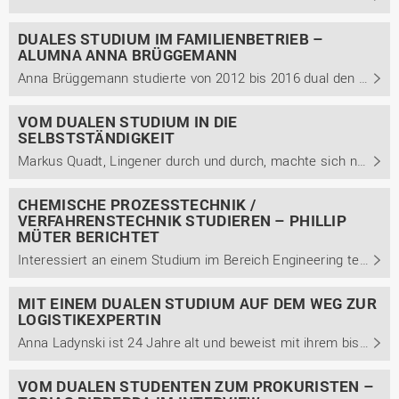
DUALES STUDIUM IM FAMILIENBETRIEB –
ALUMNA ANNA BRÜGGEMANN
Anna Brüggemann studierte von 2012 bis 2016 dual den Bachelor Management betrieblicher Systeme mit der Studienrichtung Betriebswirtschaft. Wie sie heute auf ihr Studium zurückblickt und welche Besonderheiten ein Studium im Familienbetrieb mit sich bringt, berichtet sie in diesem Beitrag.
VOM DUALEN STUDIUM IN DIE
SELBSTSTÄNDIGKEIT
Markus Quadt, Lingener durch und durch, machte sich nach seinem dualen Studium in der Gastronomie selbständig. Im Interview berichtet er von seinem Weg in die Selbständigkeit, was seinen Erfolg ausmacht und wie das duale Studium ihn auf seinen Weg unterstützt hat.
CHEMISCHE PROZESSTECHNIK /
VERFAHRENSTECHNIK STUDIEREN – PHILLIP
MÜTER BERICHTET
Interessiert an einem Studium im Bereich Engineering technischer Systeme mit der Studienrichtung Chemische Prozesstechnik / Verfahrenstechnik und noch unsicher? Im Interview berichtet Phillip Müter von seinem dualen Studium, Berufsweg und weiterführendem Masterstudium.
MIT EINEM DUALEN STUDIUM AUF DEM WEG ZUR
LOGISTIKEXPERTIN
Anna Ladynski ist 24 Jahre alt und beweist mit ihrem bisherigen Werdegang, dass ein Studium der Betriebswirtschaft keinesfalls nur Generalist*innen, sondern auch echte Expert*innen formt. Von 2016 bis 2019 absolvierte sie ein duales Bachelorstudium der Betriebswirtschaft mit dem Schwerpunkt ...
VOM DUALEN STUDENTEN ZUM PROKURISTEN –