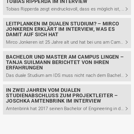
TOBIAS RIPPERDA IM INTERVIEW
Tobias Ripperda zeigt eindrucksvoll, dass es möglich ist, innerbetrieblich Karriere zu machen. Nachdem er 2005 sein Abitur erlangte und ein Jahr Zivildienst beim Rettungsdienst geleistet hat, ist er seit 2006 Teil der Wietmarscher Ambulanz- und Sonderfahrzeug GmbH (WAS). Ripperda gibt Einblicke in ...
LEITPLANKEN IM DUALEN STUDIUM? – MIRCO
JONKEREN ERKLÄRT IM INTERVIEW, WAS ES
DAMIT AUF SICH HAT
Mirco Jonkeren ist 25 Jahre alt und hat bei uns am Campus Lingen seinen Bachelor of Engineering im dualen Studiengang Engineering technischer Systeme mit der Studienrichtung Maschinenbau erlangt. Im Gespräch berichtet er unter anderem von seinem Weg zum dualen Studium, seiner Einschätzung des ...
BACHELOR UND MASTER AM CAMPUS LINGEN –
TANJA SUILMANN BERICHTET VON IHREN
ERFAHRUNGEN
Das duale Studium am IDS muss nicht nach dem Bachelor enden. Wie Tanja Suilmann ihre Zeit am IDS erlebt hat, aus welchen Gründen sie sich nach ihrem dualen Bachelor noch für den dualen Master entschied, berichtet sie im Interview. Außerdem berichtet sie unter anderem von ihrem Arbeitsalltag und den ...
IN ZWEI JAHREN VOM DUALEN
STUDIENABSCHLUSS ZUM PROJEKTLEITER –
JOSCHKA AMTENBRINK IM INTERVIEW
Amtenbrink hat 2017 seinen Bachelor of Engineering in der der Studienrichtung Maschinenbau erlangt. Er berichtet von seinem bisherigen Karriereweg und warum er sich für einen Mittelständler statt eines Großkonzerns als Arbeitgeber entschied. Außerdem gibt er Einblicke in seinen Arbeitsalltag und ...