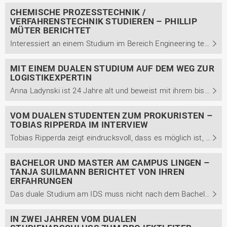
CHEMISCHE PROZESSTECHNIK /
VERFAHRENSTECHNIK STUDIEREN – PHILLIP
MÜTER BERICHTET
Interessiert an einem Studium im Bereich Engineering technischer Systeme mit der Studienrichtung Chemische Prozesstechnik / Verfahrenstechnik und noch unsicher? Im Interview berichtet Phillip Müter von seinem dualen Studium, Berufsweg und weiterführendem Masterstudium.
MIT EINEM DUALEN STUDIUM AUF DEM WEG ZUR
LOGISTIKEXPERTIN
Anna Ladynski ist 24 Jahre alt und beweist mit ihrem bisherigen Werdegang, dass ein Studium der Betriebswirtschaft keinesfalls nur Generalist*innen, sondern auch echte Expert*innen formt. Von 2016 bis 2019 absolvierte sie ein duales Bachelorstudium der Betriebswirtschaft mit dem Schwerpunkt ...
VOM DUALEN STUDENTEN ZUM PROKURISTEN –
TOBIAS RIPPERDA IM INTERVIEW
Tobias Ripperda zeigt eindrucksvoll, dass es möglich ist, innerbetrieblich Karriere zu machen. Nachdem er 2005 sein Abitur erlangte und ein Jahr Zivildienst beim Rettungsdienst geleistet hat, ist er seit 2006 Teil der Wietmarscher Ambulanz- und Sonderfahrzeug GmbH (WAS). Ripperda gibt Einblicke in ...
BACHELOR UND MASTER AM CAMPUS LINGEN –
TANJA SUILMANN BERICHTET VON IHREN
ERFAHRUNGEN
Das duale Studium am IDS muss nicht nach dem Bachelor enden. Wie Tanja Suilmann ihre Zeit am IDS erlebt hat, aus welchen Gründen sie sich nach ihrem dualen Bachelor noch für den dualen Master entschied, berichtet sie im Interview. Außerdem berichtet sie unter anderem von ihrem Arbeitsalltag und den ...
IN ZWEI JAHREN VOM DUALEN