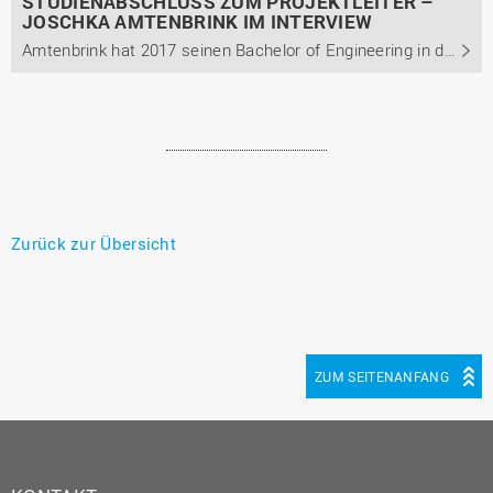
STUDIENABSCHLUSS ZUM PROJEKTLEITER –
JOSCHKA AMTENBRINK IM INTERVIEW
Amtenbrink hat 2017 seinen Bachelor of Engineering in der der Studienrichtung Maschinenbau erlangt. Er berichtet von seinem bisherigen Karriereweg und warum er sich für einen Mittelständler statt eines Großkonzerns als Arbeitgeber entschied. Außerdem gibt er Einblicke in seinen Arbeitsalltag und ...
Zurück zur Übersicht
ZUM SEITENANFANG