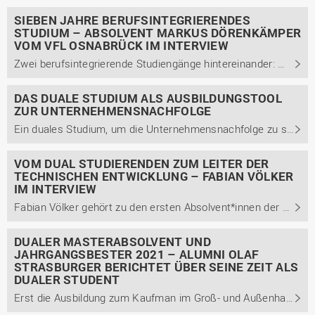
SIEBEN JAHRE BERUFSINTEGRIERENDES
STUDIUM – ABSOLVENT MARKUS DÖRENKÄMPER
VOM VFL OSNABRÜCK IM INTERVIEW
Zwei berufsintegrierende Studiengänge hintereinander: Markus Dörenkämper schaut auf seine Leistung zurück und berichtet im Interview von seiner Entscheidung für das duale Studium, anstrengenden und lohnenswerten Phasen und seiner aktuellen Tätigkeit beim VfL Osnabrück.
DAS DUALE STUDIUM ALS AUSBILDUNGSTOOL
ZUR UNTERNEHMENSNACHFOLGE
Ein duales Studium, um die Unternehmensnachfolge zu sichern? Das war der Plan von Andreas und Oliver Lackmann. O. Lackmann studierte dual Wirtschaftsinformatik am Campus Lingen, um eines Tages den Familienbetrieb zu übernehmen. Im Interview geben die beiden Einblicke in den Weg vom dual ...
VOM DUAL STUDIERENDEN ZUM LEITER DER
TECHNISCHEN ENTWICKLUNG – FABIAN VÖLKER
IM INTERVIEW
Fabian Völker gehört zu den ersten Absolvent*innen der Studienrichtung Technische Informatik des dualen Studiengangs Engineering technischer Systeme (EtS) am Campus Lingen. Im Interview berichtet er u.a., warum er unbedingt ein duales Studium absolvieren wollte und wie ihm die ...
DUALER MASTERABSOLVENT UND
JAHRGANGSBESTER 2021 – ALUMNI OLAF
STRASBURGER BERICHTET ÜBER SEINE ZEIT ALS
DUALER STUDENT
Erst die Ausbildung zum Kaufman im Groß- und Außenhandel, dann der Bachelor- in BWL und nun der Masterabschluss in Führung und Organisation. Olaf Strasburger ist 28 Jahre und studierte von 2018 bis 2021 bei uns am Institut für Duale Studiengänge.