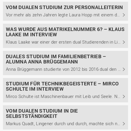
VOM DUALEN STUDIUM ZUR PERSONALLEITERIN
Vor mehr als zehn Jahren legte Laura Hopp mit einem dualen Bachelorstudium der Betriebswirtschaft bei uns am Campus Lingen den Grundstein für ihre berufliche Laufbahn. Inzwischen leitet sie die Personalabteilung der Bohnenkamp AG, bei der sie 2009 in ihr duales Studium startete. Im Interview teilt ...
WAS WURDE AUS MATRIKELNUMMER 6? – KLAUS
LAAKE IM INTERVIEW
Klaus Laake war einer der ersten dual Studierenden in Lingen. Mit der Matrikelnummer 6 studierte er von 1989 bis 1992 dual den Studiengang Wirtschaftsinformatik. Wie er heute auf sein Studium zurückblickt, welche Vorteile er dem dualen Studium zuschreibt und welche Kompetenzen auf dem Arbeitsmarkt ...
DUALES STUDIUM IM FAMILIENBETRIEB –
ALUMNA ANNA BRÜGGEMANN
Anna Brüggemann studierte von 2012 bis 2016 dual den Bachelor Management betrieblicher Systeme mit der Studienrichtung Betriebswirtschaft. Wie sie heute auf ihr Studium zurückblickt und welche Besonderheiten ein Studium im Familienbetrieb mit sich bringt, berichtet sie in diesem Beitrag.
STUDIUM FÜR TECHNIKBEGEISTERTE – MIRCO
SCHULTE IM INTERVIEW
Mirco Schulte ist Maschinenbauer mit Leib und Seele. Nach einem dualen Bachelorstudium am Campus Lingen setzt er ein duales Masterstudium obendrauf und kommt nun als Konstrukteur bei der BvL Oberflächentechnik GmbH seiner Berufung nach. In den letzten Zügen seiner Masterarbeit lässt er gemeinsam ...
VOM DUALEN STUDIUM IN DIE
SELBSTSTÄNDIGKEIT
Markus Quadt, Lingener durch und durch, machte sich nach seinem dualen Studium in der Gastronomie selbständig. Im Interview berichtet er von seinem Weg in die Selbständigkeit, was seinen Erfolg ausmacht und wie das duale Studium ihn auf seinen Weg unterstützt hat.