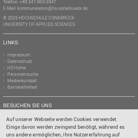
Telefon: +49 541 969-3847
E-Mail:
kommunikation@hs-osnabrueck.de
© 2026 HOCHSCHULE OSNABRÜCK
UNIVERSITY OF APPLIED SCIENCES
LINKS
Impressum
Datenschutz
HS Home
Personensuche
Medienkontakt
Barrierefreiheit
BESUCHEN SIE UNS
Instagram
Tiktok
LinkedIn
YouTube
Facebook
Auf unserer Webseite werden Cookies verwendet.
Einige davon werden zwingend benötigt, während es
uns andere ermöglichen, Ihre Nutzererfahrung auf