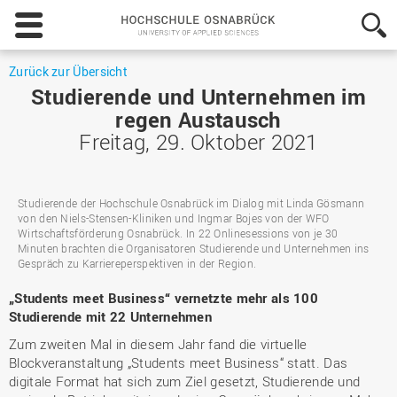
Hochschule
Osnabrück
-
University
Zurück zur Übersicht
of
Studierende und Unternehmen im
Applied
regen Austausch
Sciences
Freitag, 29. Oktober 2021
Studierende der Hochschule Osnabrück im Dialog mit Linda Gösmann
von den Niels-Stensen-Kliniken und Ingmar Bojes von der WFO
Wirtschaftsförderung Osnabrück. In 22 Onlinesessions von je 30
Minuten brachten die Organisatoren Studierende und Unternehmen ins
Gespräch zu Karriereperspektiven in der Region.
„Students meet Business“ vernetzte mehr als 100
Studierende mit 22 Unternehmen
Zum zweiten Mal in diesem Jahr fand die virtuelle
Blockveranstaltung „Students meet Business“ statt. Das
digitale Format hat sich zum Ziel gesetzt, Studierende und