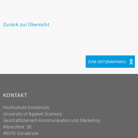
Zurück zur Übersicht
ZUM SEITENANFANG
KONTAKT
Hochschule Osnabrück
University of Applied Sciences
Geschäftsbereich Kommunikation und Marketing
Albrechtstr. 30
49076 Osnabrück