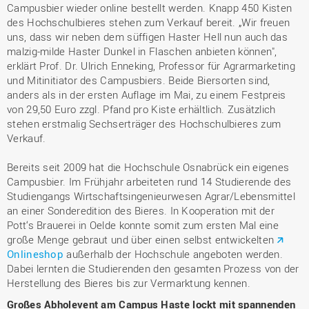
Campusbier wieder online bestellt werden. Knapp 450 Kisten
des Hochschulbieres stehen zum Verkauf bereit. „Wir freuen
uns, dass wir neben dem süffigen Haster Hell nun auch das
malzig-milde Haster Dunkel in Flaschen anbieten können",
erklärt Prof. Dr. Ulrich Enneking, Professor für Agrarmarketing
und Mitinitiator des Campusbiers. Beide Biersorten sind,
anders als in der ersten Auflage im Mai, zu einem Festpreis
von 29,50 Euro zzgl. Pfand pro Kiste erhältlich. Zusätzlich
stehen erstmalig Sechserträger des Hochschulbieres zum
Verkauf.
Bereits seit 2009 hat die Hochschule Osnabrück ein eigenes
Campusbier. Im Frühjahr arbeiteten rund 14 Studierende des
Studiengangs Wirtschaftsingenieurwesen Agrar/Lebensmittel
an einer Sonderedition des Bieres. In Kooperation mit der
Pott‘s Brauerei in Oelde konnte somit zum ersten Mal eine
große Menge gebraut und über einen selbst entwickelten
Onlineshop
außerhalb der Hochschule angeboten werden.
Dabei lernten die Studierenden den gesamten Prozess von der
Herstellung des Bieres bis zur Vermarktung kennen.
Großes Abholevent am Campus Haste lockt mit spannenden