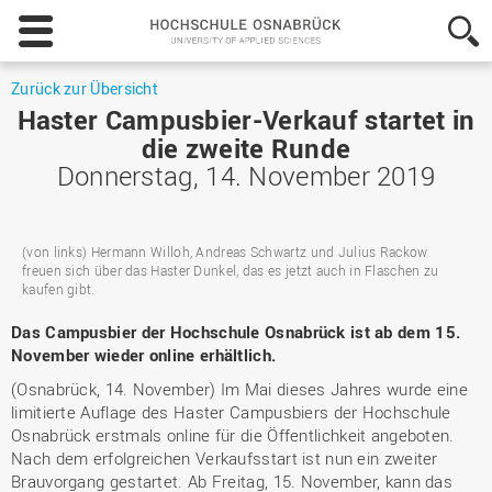
Hochschule
Osnabrück
-
University
Zurück zur Übersicht
of
Haster Campusbier-Verkauf startet in
Applied
die zweite Runde
Sciences
Donnerstag, 14. November 2019
(von links) Hermann Willoh, Andreas Schwartz und Julius Rackow
freuen sich über das Haster Dunkel, das es jetzt auch in Flaschen zu
kaufen gibt.
Das Campusbier der Hochschule Osnabrück ist ab dem 15.
November wieder online erhältlich.
(Osnabrück, 14. November) Im Mai dieses Jahres wurde eine
limitierte Auflage des Haster Campusbiers der Hochschule
Osnabrück erstmals online für die Öffentlichkeit angeboten.
Nach dem erfolgreichen Verkaufsstart ist nun ein zweiter
Brauvorgang gestartet. Ab Freitag, 15. November, kann das