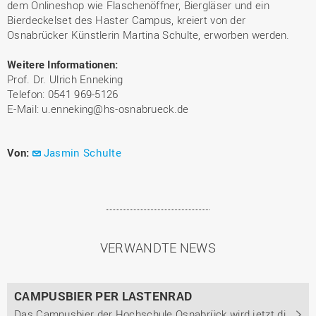
dem Onlineshop wie Flaschenöffner, Biergläser und ein
Bierdeckelset des Haster Campus, kreiert von der
Osnabrücker Künstlerin Martina Schulte, erworben werden.
Weitere Informationen:
Prof. Dr. Ulrich Enneking
Telefon: 0541 969-5126
E-Mail: u.enneking@hs-osnabrueck.de
Von:
Jasmin Schulte
VERWANDTE NEWS
CAMPUSBIER PER LASTENRAD
Das Campusbier der Hochschule Osnabrück wird jetzt direkt nach Hause geliefert. Zudem wurde das Shop-Sortiment um regionale Produkte lokaler Direktvermarkter erweitert.