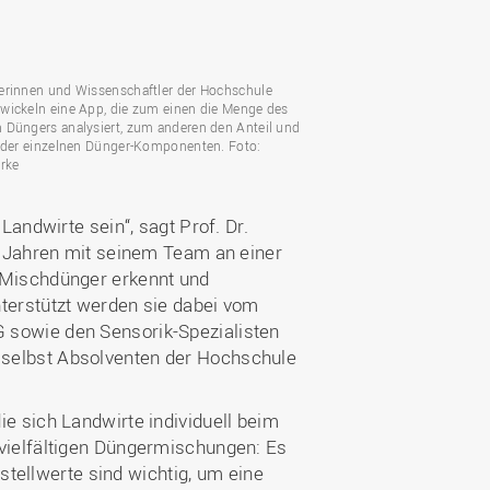
Wohnen
Stellenangebote
Weiterbildungsverbund
Mobilität
AKTUELLES
Osnabrück
Sport & Hochschulsport
ten
erinnen und Wissenschaftler der Hochschule
Engagement
wickeln eine App, die zum einen die Menge des
a
Forschungs-Nachrichten
r
 Düngers analysiert, zum anderen den Anteil und
Das bietet Osnabrück
g der einzelnen Dünger-Komponenten. Foto:
Veranstaltungen und
rke
Fachtagungen
Das bietet Lingen
Ausschreibungen zu
aft
andwirte sein“, sagt Prof. Dr.
Förderungen und Preisen
i Jahren mit seinem Team an einer
Forschungsbericht
 Mischdünger erkennt und
terstützt werden sie dabei vom
sowie den Sensorik-Spezialisten
selbst Absolventen der Hochschule
e sich Landwirte individuell beim
vielfältigen Düngermischungen: Es
stellwerte sind wichtig, um eine