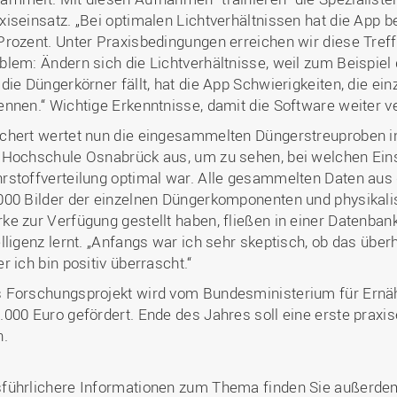
xiseinsatz. „Bei optimalen Lichtverhältnissen hat die App b
Prozent. Unter Praxisbedingungen erreichen wir diese Treffs
blem: Ändern sich die Lichtverhältnisse, weil zum Beispiel 
 die Düngerkörner fällt, hat die App Schwierigkeiten, die e
ennen.“ Wichtige Erkenntnisse, damit die Software weiter 
chert wertet nun die eingesammelten Düngerstreuproben
 Hochschule Osnabrück aus, um zu sehen, bei welchen Eins
rstoffverteilung optimal war. Alle gesammelten Daten aus
000 Bilder der einzelnen Düngerkomponenten und physikali
ke zur Verfügung gestellt haben, fließen in einer Datenba
elligenz lernt. „Anfangs war ich sehr skeptisch, ob das überh
er ich bin positiv überrascht.“
 Forschungsprojekt wird vom Bundesministerium für Ernäh
.000 Euro gefördert. Ende des Jahres soll eine erste praxis
n.
führlichere Informationen zum Thema finden Sie außerdem