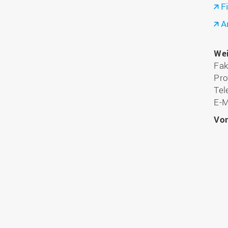
F
A
Wei
Fak
Pro
Te
E-M
Vo