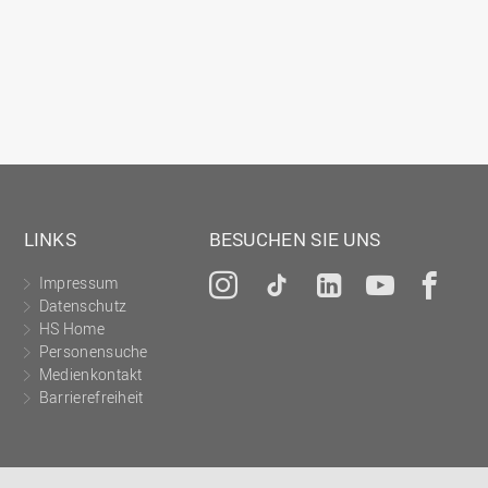
LINKS
BESUCHEN SIE UNS
Impressum
Instagram
Tiktok
LinkedIn
YouTu
Fa
Datenschutz
HS Home
Personensuche
Medienkontakt
Barrierefreiheit