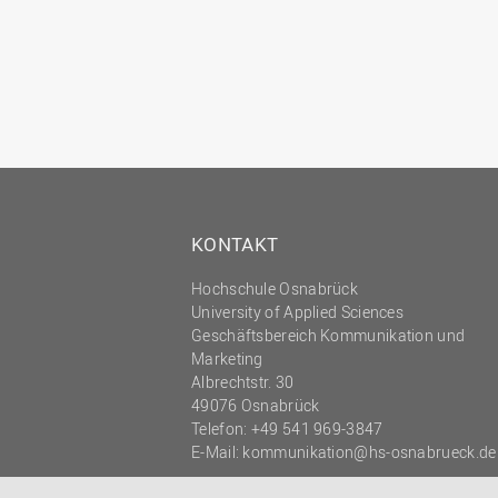
KONTAKT
Hochschule Osnabrück
University of Applied Sciences
Geschäftsbereich Kommunikation und
Marketing
Albrechtstr. 30
49076 Osnabrück
Telefon: +49 541 969-3847
E-Mail:
kommunikation@hs-osnabrueck.de
© 2026 HOCHSCHULE OSNABRÜCK