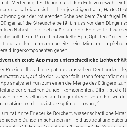
imale Verteilung des Düngers auf dem Feld zu gewährleiste
ner unterscheiden sich in ihrer jeweiligen Form, Härte, Gr
chwindigkeit der rotierenden Scheiben beim Zentrifugal-D
 Dünger auf die Streuscheibe fällt, muss vor dem Düngen so
zelnen Nährstoffe gleichmäßig auf dem Feld verteilt werden
gabe soll die im Projekt entwickelte App „Optiblend“ über
 Landhändler außerdem bereits beim Mischen Empfehlung
eraldüngerkomponenten geben.
dversuch zeigt: App muss unterschiedliche Lichtverhält
der Praxis soll es dann später so aussehen: Der Landwirt le
eumatten aus, auf die der Dünger fällt. Dann fotografiert e
 App analysiert nun zum einen die Menge des Düngers, zum
teilung der einzelnen Dünger-Komponenten. Olfs: „Ist die Nä
, wie die Einstellungen am Düngerstreuer verändert werden 
ichmäßiger wird. Das ist die optimale Lösung.“
Juni hat Anne Friederike Borchert, wissenschaftliche Mitar
schiedene Düngermischungen im Feld gestreut und dabei u
ammelt. Mit diesen Aufnahmen "trainieren" die Spezialisten