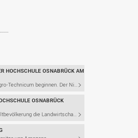
DER HOCHSCHULE OSNABRÜCK AM
Die Hochschule Osnabrück kann mit dem Bau eines neuen Agro-Technicum beginnen. Der Niedersächsische Minister für Wissenschaft und Kultur, Björn Thümler, überreichte der Hochschule die entsprechenden Förderbescheide.
 HOCHSCHULE OSNABRÜCK
Wie soll in Zeiten des Klimawandels und der wachsenden Weltbevölkerung die Landwirtschaft der Zukunft aussehen? Wie kann auf immer weniger fruchtbarem Boden immer mehr geerntet werden? Und kann die Agrarwirtschaft mit weniger Chemie, Wasser und Energie auskommen, um noch effizienter und ...
G