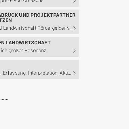
spritze von Amazone
NABRÜCK UND PROJEKTPARTNER
TZEN
Hochschule erhält vom Bundesministerium für Ernährung und Landwirtschaft Fördergelder von mehr als einer halben Million Euro für das Projekt „OPeRAte“
EN LANDWIRTSCHAFT
sich großer Resonanz.
COALA-Symposium zum Thema „Daten in der Landwirtschaft: Erfassung, Interpretation, Aktion“