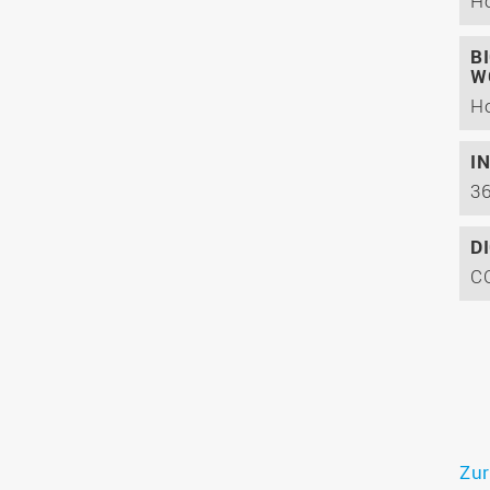
Ho
B
W
I
36
D
Zur