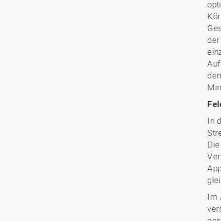
opt
Kör
Ges
der
ein
Auf
dem
Min
Fel
In 
Str
Die
Ver
App
gle
Im 
ver
ges