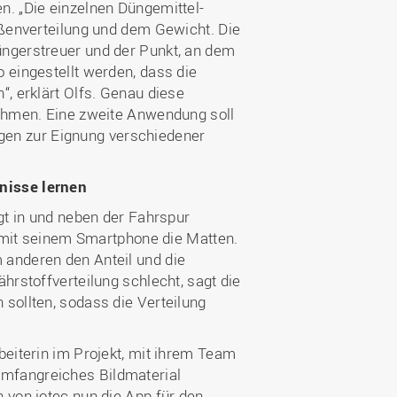
n. „Die einzelnen Düngemittel-
ößenverteilung und dem Gewicht. Die
üngerstreuer und der Punkt, an dem
 eingestellt werden, dass die
“, erklärt Olfs. Genau diese
nehmen. Eine zweite Anwendung soll
en zur Eignung verschiedener
nisse lernen
gt in und neben der Fahrspur
r mit seinem Smartphone die Matten.
 anderen den Anteil und die
hrstoffverteilung schlecht, sagt die
sollten, sodass die Verteilung
beiterin im Projekt, mit ihrem Team
mfangreiches Bildmaterial
 von iotec nun die App für den