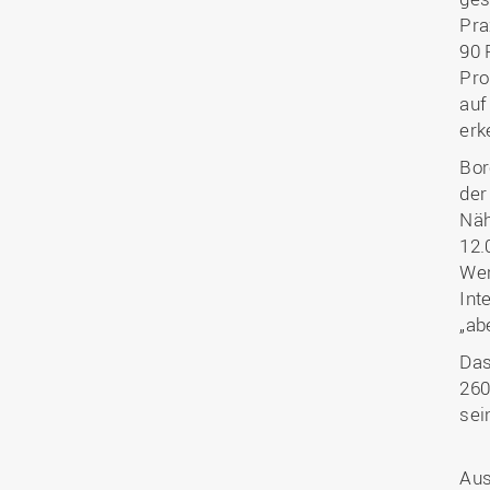
Pra
90 
Pro
auf
erk
Bor
der
Näh
12.
Wer
Int
„ab
Das
260
sei
Aus