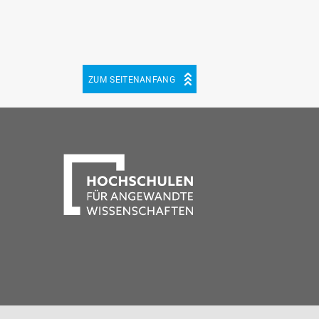
ZUM SEITENANFANG
be
cebook