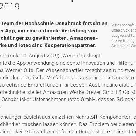
Binnenforschungs­
Finanzierung
Studierendenschaft
 2019
Gaststudierende
Ingenieurwissenschaften
NETZWERKE
schwerpunkte
Personalentwicklung
GROWTH - Innovative
Studienorganisation
Vertretungen und
und Informatik (IuI)
Sommer- und
Hochschule
Kompetenzzentren
Zusammenarbeit in
Beauftragte
Glossar
Winterprogramme
Institut für Musik (IfM)
Fördergesellschaft
 Team der Hochschule Osnabrück forscht an
Forschung und Transfer
Kooperationsmöglichkei
Wissenschaftl
Forschungsgruppen und
Bibliothek
Studienqualitätsmittel
Outgoing
Management, Kultur und
er App, um eine optimale Verteilung von
Osnabrück ent
Hochschulzentrum Chin
Netzwerke
Forschungsergebnisse fü
Professional School
ausgebrachten
Technik (MKT, Campus
chdünger zu gewährleisten. Amazonen-
(HZC)
Bibliothek
Deutsch als Fremdsprache
die Praxis
die Verteilun
Lingen)
ke und iotec sind Kooperationspartner.
Amtsblatt
Amazonen-We
UAS7
LearningCenter
Informationen für
Gründungen | Start-Ups
Wirtschafts- und
nabrück, 19. August 2019) „Wenn das klappt,
Personensuche
NTERNATIONALES
Geflüchtete
Career Services
Transfer in die Gesellsch
Sozialwissenschaften
nte die App-Anwendung eine echte Innovation und Hilfe für L
Förderung internationaler
(WiSo)
s-Werner Olfs. Der Wissenschaftler forscht seit rund zwe
Talente (FIT) in Osnabrück
Internationalisierung in der
, die durch optische Verfahren die Zusammensetzung von
Forschung
sprechende Empfehlungen für dessen Ausbringung gibt. Un
Welcome Center
dtechnikhersteller Amazonen-Werke Dreyer GmbH & Co KG 
 Osnabrücker Unternehmens iotec GmbH, dessen Gründer 
EU-Hochschulbüro
d.
chdünger besteht aus einzelnen Nährstoff-Komponenten, di
dhändler mischen lassen können. Das Problem bei diesen 
stieren keine Einstellwerte für den Düngerstreuer. Diese Ein