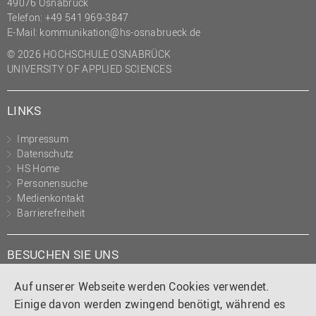
49076 Osnabrück
Telefon: +49 541 969-3847
E-Mail:
kommunikation@hs-osnabrueck.de
© 2026 HOCHSCHULE OSNABRÜCK
UNIVERSITY OF APPLIED SCIENCES
LINKS
Impressum
Datenschutz
HS Home
Personensuche
Medienkontakt
Barrierefreiheit
BESUCHEN SIE UNS
Instagram
Tiktok
LinkedIn
YouTube
Facebook
Auf unserer Webseite werden Cookies verwendet.
Einige davon werden zwingend benötigt, während es