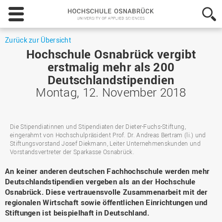
Hochschule
Osnabrück
-
University
Zurück zur Übersicht
of
Hochschule Osnabrück vergibt
Applied
erstmalig mehr als 200
Sciences
Deutschlandstipendien
Montag, 12. November 2018
Die Stipendiatinnen und Stipendiaten der Dieter-Fuchs-Stiftung,
eingerahmt von Hochschulpräsident Prof. Dr. Andreas Bertram (li.) und
Stiftungsvorstand Josef Diekmann, Leiter Unternehmenskunden und
Vorstandsvertreter der Sparkasse Osnabrück.
An keiner anderen deutschen Fachhochschule werden mehr
Deutschlandstipendien vergeben als an der Hochschule
Osnabrück. Diese vertrauensvolle Zusammenarbeit mit der
regionalen Wirtschaft sowie öffentlichen Einrichtungen und
Stiftungen ist beispielhaft in Deutschland.