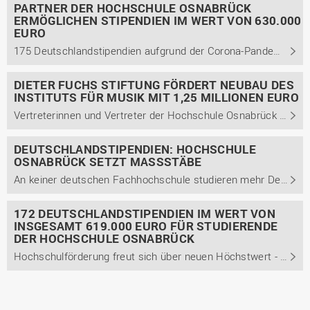
PARTNER DER HOCHSCHULE OSNABRÜCK
ERMÖGLICHEN STIPENDIEN IM WERT VON 630.000
EURO
175 Deutschlandstipendien aufgrund der Corona-Pandemie erstmalig virtuell verliehen
DIETER FUCHS STIFTUNG FÖRDERT NEUBAU DES
INSTITUTS FÜR MUSIK MIT 1,25 MILLIONEN EURO
Vertreterinnen und Vertreter der Hochschule Osnabrück freuen sich über die Zuwendung für das geplante Gebäude-Ensemble an der Caprivistraße.
DEUTSCHLANDSTIPENDIEN: HOCHSCHULE
OSNABRÜCK SETZT MASSSTÄBE
An keiner deutschen Fachhochschule studieren mehr Deutschlandstipendiatinnen und -stipendiaten als an der Hochschule Osnabrück. In diesem Jahr konnten 188 Förderungen von Stiftern aus der Wirtschaft eingeworben werden. Über Jahre ist eine vertrauensvolle Zusammenarbeit gewachsen.
172 DEUTSCHLANDSTIPENDIEN IM WERT VON
INSGESAMT 619.000 EURO FÜR STUDIERENDE
DER HOCHSCHULE OSNABRÜCK
Hochschulförderung freut sich über neuen Höchstwert - 84 Unternehmen, Organisationen, Verbände und Stiftungen unterstützen Fachkräfte von morgen