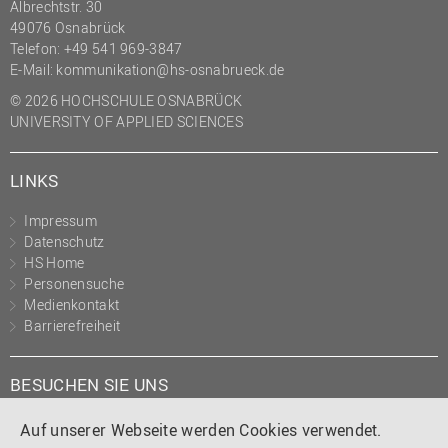
Albrechtstr. 30
49076 Osnabrück
Telefon: +49 541 969-3847
E-Mail:
kommunikation@hs-osnabrueck.de
© 2026 HOCHSCHULE OSNABRÜCK
UNIVERSITY OF APPLIED SCIENCES
LINKS
Impressum
Datenschutz
HS Home
Personensuche
Medienkontakt
Barrierefreiheit
BESUCHEN SIE UNS
Instagram
Tiktok
LinkedIn
YouTube
Facebook
Auf unserer Webseite werden Cookies verwendet.