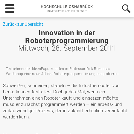
Hochschule
Osnabrück
-
University
Zurück zur Übersicht
of
Innovation in der
Applied
Roboterprogrammierung
Sciences
Mittwoch, 28. September 2011
Teilnehmer der IdeenExpo konnten in Professor Dirk Rokossas
Workshop eine neue Art der Roboterprogrammierung ausprobieren.
Schweißen, schneiden, stapeln – die Industrieroboter von
heute können fast alles. Doch jedes Mal, wenn ein
Unternehmen einen Roboter kauft und einsetzen möchte,
muss er zunächst programmiert werden – ein arbeits- und
zeitaufwendiger Prozess, der in Zukunft erheblich vereinfacht
werden kann.