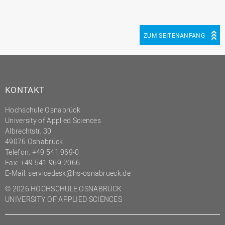
ZUM SEITENANFANG
KONTAKT
Hochschule Osnabrück
University of Applied Sciences
Albrechtstr. 30
49076 Osnabrück
Telefon: +49 541 969-0
Fax: +49 541 969-2066
E-Mail:
servicedesk@hs-osnabrueck.de
© 2026 HOCHSCHULE OSNABRÜCK
UNIVERSITY OF APPLIED SCIENCES