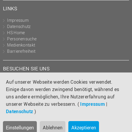
LINKS
Impressum
Datenschutz
HS Home
Personensuche
Medienkontakt
Barrierefreiheit
BESUCHEN SIE UNS
Instagram
Tiktok
LinkedIn
YouTube
Facebook
Auf unserer Webseite werden Cookies verwendet.
Einige davon werden zwingend benötigt, während es
uns andere ermöglichen, Ihre Nutzererfahrung auf
unserer Webseite zu verbessern. (
Impressum
|
Datenschutz
)
Einstellungen
Ablehnen
Akzeptieren