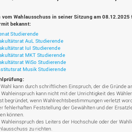
Binnenforschungs­
Finanzierung
Studierendenschaft
Gaststudierende
Ingenieurwissenschaften
NETZWERKE
schwerpunkte
Personalentwicklung
GROWTH - Innovative
Studienorganisation
Vertretungen und
und Informatik (IuI)
Sommer- und
Hochschule
Kompetenzzentren
Zusammenarbeit in
Beauftragte
 vom Wahlausschuss in seiner Sitzung am 08.12.2025 f
Glossar
Winterprogramme
Institut für Musik (IfM)
Fördergesellschaft
Forschung und Transfer
Kooperationsmöglichkei
rmit bekannt:
Forschungsgruppen und
Bibliothek
Studienqualitätsmittel
Outgoing
Management, Kultur und
Hochschulzentrum Chin
Netzwerke
Forschungsergebnisse fü
enat Studierende
Professional School
Technik (MKT, Campus
(HZC)
Bibliothek
Deutsch als Fremdsprache
die Praxis
akultätsrat AuL Studierende
Lingen)
Amtsblatt
UAS7
LearningCenter
akultätsrat IuI Studierende
Informationen für
Gründungen | Start-Ups
Wirtschafts- und
Personensuche
NTERNATIONALES
Geflüchtete
akultätsrat MKT Studierende
Career Services
Transfer in die Gesellsch
Sozialwissenschaften
akultätsrat WiSo Studierende
Förderung internationaler
(WiSo)
nstitutsrat Musik Studierende
Talente (FIT) in Osnabrück
Internationalisierung in der
Forschung
lprüfung:
 Wahl kann durch schriftlichen Einspruch, der die Gründe
Welcome Center
 Wahleinspruch kann nicht mit der Unrichtigkeit des Wähl
EU-Hochschulbüro
ist begründet, wenn Wahlrechtsbestimmungen verletzt word
er fehlerhaften Feststellung der Gewählten und der Ersatzl
en können.
 Wahleinspruch des Leiters der Hochschule oder der Wahlle
lausschuss zu richten.