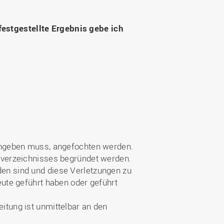
Wohnen
Stellenangebote
Weiterbildungsverbund
Mobilität
AKTUELLES
Osnabrück
estgestellte Ergebnis gebe ich
Sport & Hochschulsport
ten
Engagement
a
Forschungs-Nachrichten
r
Das bietet Osnabrück
Veranstaltungen und
Fachtagungen
Das bietet Lingen
Ausschreibungen zu
aft
Förderungen und Preisen
Forschungsbericht
 angeben muss, angefochten werden.
erverzeichnisses begründet werden.
en sind und diese Verletzungen zu
eute geführt haben oder geführt
itung ist unmittelbar an den