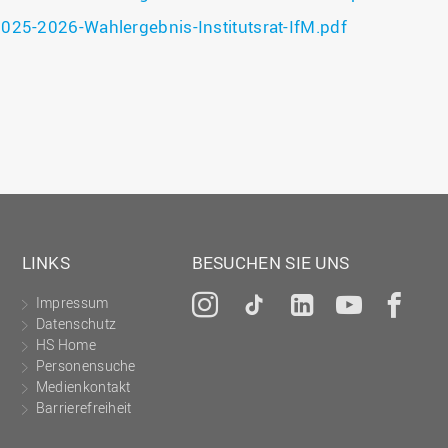
025-2026-Wahlergebnis-Institutsrat-IfM.pdf
LINKS
BESUCHEN SIE UNS
Impressum
Instagram
Tiktok
LinkedIn
YouTu
Fa
Datenschutz
HS Home
Personensuche
Medienkontakt
Barrierefreiheit