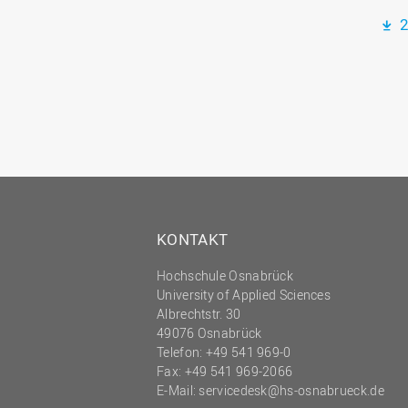
2
KONTAKT
Hochschule Osnabrück
University of Applied Sciences
Albrechtstr. 30
49076 Osnabrück
Telefon: +49 541 969-0
Fax: +49 541 969-2066
E-Mail:
servicedesk@hs-osnabrueck.de