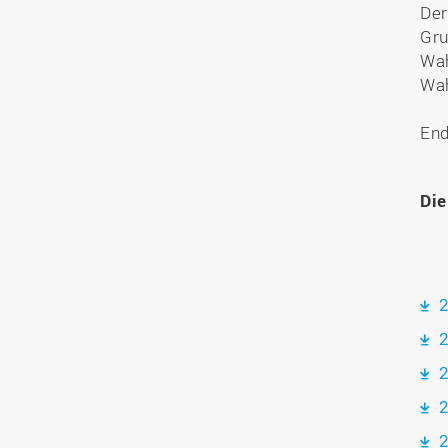
Der
Gru
Wah
Wah
End
Die
2
2
2
2
2