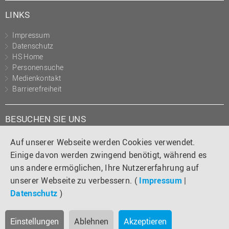
LINKS
Impressum
Datenschutz
HS Home
Personensuche
Medienkontakt
Barrierefreiheit
BESUCHEN SIE UNS
Instagram
Tiktok
LinkedIn
YouTube
Facebook
Auf unserer Webseite werden Cookies verwendet.
Einige davon werden zwingend benötigt, während es
uns andere ermöglichen, Ihre Nutzererfahrung auf
unserer Webseite zu verbessern. (
Impressum
|
Datenschutz
)
Einstellungen
Ablehnen
Akzeptieren