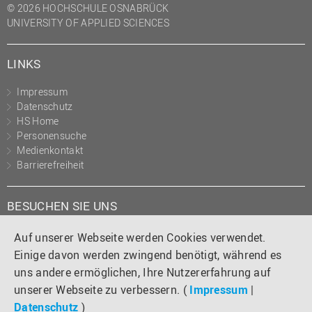
© 2026 HOCHSCHULE OSNABRÜCK
UNIVERSITY OF APPLIED SCIENCES
LINKS
Impressum
Datenschutz
HS Home
Personensuche
Medienkontakt
Barrierefreiheit
BESUCHEN SIE UNS
Instagram
Tiktok
LinkedIn
YouTube
Facebook
Auf unserer Webseite werden Cookies verwendet.
Einige davon werden zwingend benötigt, während es
uns andere ermöglichen, Ihre Nutzererfahrung auf
unserer Webseite zu verbessern. (
Impressum
|
Datenschutz
)