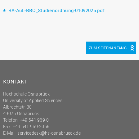
BA-AuL-BBO_Studienordnung-01092025.pdf
ZUM SEITENANFANG
KONTAKT
Hochschule Osnabrück
University of Applied Sciences
Albrechtstr. 30
49076 Osnabrück
Telefon: +49 541 969-0
Fax: +49 541 969-2066
E-Mail:
servicedesk@hs-osnabrueck.de