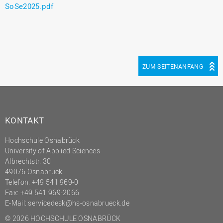
SoSe2025.pdf
ZUM SEITENANFANG
KONTAKT
Hochschule Osnabrück
University of Applied Sciences
Albrechtstr. 30
49076 Osnabrück
Telefon: +49 541 969-0
Fax: +49 541 969-2066
E-Mail:
servicedesk@hs-osnabrueck.de
© 2026 HOCHSCHULE OSNABRÜCK