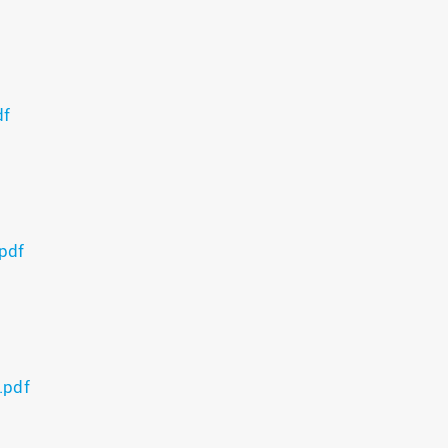
df
pdf
.pdf