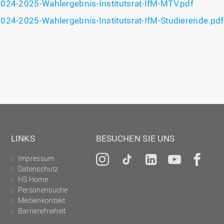
024-2025-Wahlergebnis-Institutsrat-IfM-MTV.pdf
024-2025-Wahlergebnis-Institutsrat-IfM-Studierende.pdf
LINKS
BESUCHEN SIE UNS
Impressum
Instagram
Tiktok
LinkedIn
YouTu
Fa
Datenschutz
HS Home
Personensuche
Medienkontakt
Barrierefreiheit