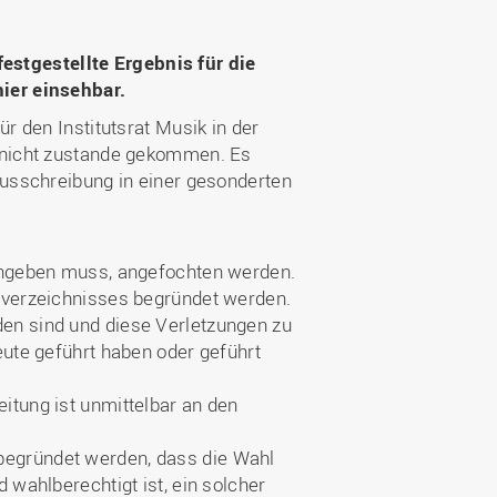
Wohnen
Stellenangebote
Weiterbildungsverbund
Mobilität
AKTUELLES
Osnabrück
stgestellte Ergebnis für die
Sport & Hochschulsport
ten
hier einsehbar.
Engagement
a
Forschungs-Nachrichten
r
r den Institutsrat Musik in der
Das bietet Osnabrück
Veranstaltungen und
l nicht zustande gekommen. Es
Fachtagungen
Das bietet Lingen
ausschreibung in einer gesonderten
Ausschreibungen zu
aft
Förderungen und Preisen
 angeben muss, angefochten werden.
Forschungsbericht
erverzeichnisses begründet werden.
en sind und diese Verletzungen zu
eute geführt haben oder geführt
itung ist unmittelbar an den
begründet werden, dass die Wahl
 wahlberechtigt ist, ein solcher