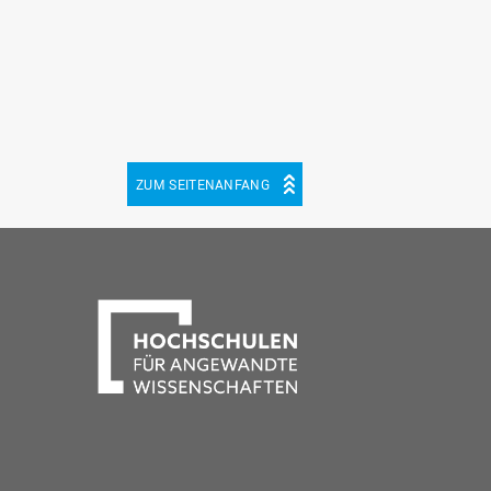
ZUM SEITENANFANG
be
cebook