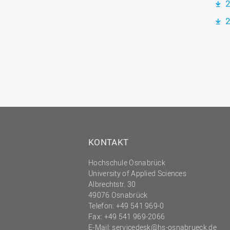
2
2
KONTAKT
Hochschule Osnabrück
University of Applied Sciences
Albrechtstr. 30
49076 Osnabrück
Telefon: +49 541 969-0
Fax: +49 541 969-2066
E-Mail:
servicedesk@hs-osnabrueck.de