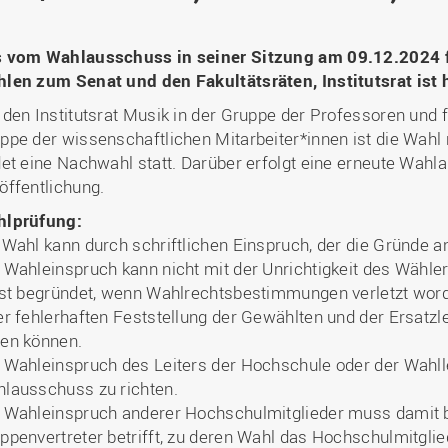
Binnenforschungs­
Finanzierung
Studierendenschaft
Gaststudierende
Ingenieurwissenschaften
NETZWERKE
schwerpunkte
Personalentwicklung
GROWTH - Innovative
Studienorganisation
Vertretungen und
und Informatik (IuI)
Sommer- und
Hochschule
Kompetenzzentren
Zusammenarbeit in
Beauftragte
 vom Wahlausschuss in seiner Sitzung am 09.12.2024 fe
Glossar
Winterprogramme
Institut für Musik (IfM)
Fördergesellschaft
Forschung und Transfer
Kooperationsmöglichkei
len zum Senat und den Fakultätsräten, Institutsrat ist 
Forschungsgruppen und
Bibliothek
Studienqualitätsmittel
Outgoing
Management, Kultur und
Hochschulzentrum Chin
Netzwerke
Forschungsergebnisse fü
 den Institutsrat Musik in der Gruppe der Professoren und fü
Professional School
Technik (MKT, Campus
(HZC)
Bibliothek
Deutsch als Fremdsprache
die Praxis
ppe der wissenschaftlichen Mitarbeiter*innen ist die Wah
Lingen)
Amtsblatt
UAS7
LearningCenter
det eine Nachwahl statt. Darüber erfolgt eine erneute Wahl
Informationen für
Gründungen | Start-Ups
Wirtschafts- und
Personensuche
NTERNATIONALES
Geflüchtete
öffentlichung.
Career Services
Transfer in die Gesellsch
Sozialwissenschaften
Förderung internationaler
(WiSo)
lprüfung:
Talente (FIT) in Osnabrück
 Wahl kann durch schriftlichen Einspruch, der die Gründe
Internationalisierung in der
Forschung
 Wahleinspruch kann nicht mit der Unrichtigkeit des Wähl
ist begründet, wenn Wahlrechtsbestimmungen verletzt word
Welcome Center
er fehlerhaften Feststellung der Gewählten und der Ersatzl
EU-Hochschulbüro
en können.
 Wahleinspruch des Leiters der Hochschule oder der Wahlle
lausschuss zu richten.
 Wahleinspruch anderer Hochschulmitglieder muss damit 
ppenvertreter betrifft, zu deren Wahl das Hochschulmitglied