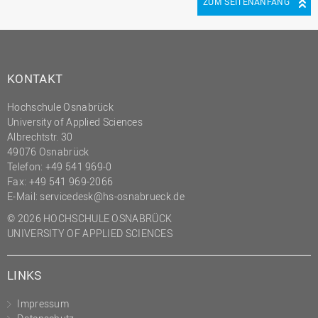
ZUM SEITENANFANG
KONTAKT
Hochschule Osnabrück
University of Applied Sciences
Albrechtstr. 30
49076 Osnabrück
Telefon: +49 541 969-0
Fax: +49 541 969-2066
E-Mail:
servicedesk@hs-osnabrueck.de
© 2026 HOCHSCHULE OSNABRÜCK
UNIVERSITY OF APPLIED SCIENCES
LINKS
Impressum