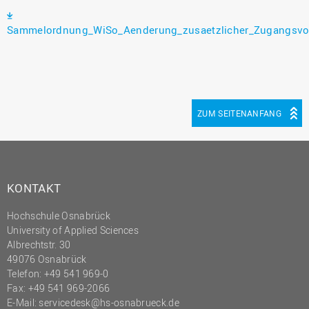
Sammelordnung_WiSo_Aenderung_zusaetzlicher_Zugangsvo
ZUM SEITENANFANG
KONTAKT
Hochschule Osnabrück
University of Applied Sciences
Albrechtstr. 30
49076 Osnabrück
Telefon: +49 541 969-0
Fax: +49 541 969-2066
E-Mail:
servicedesk@hs-osnabrueck.de