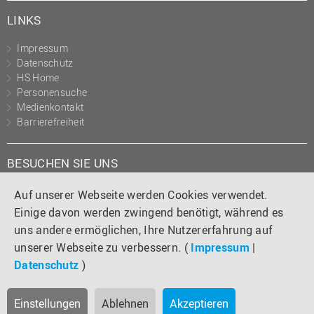
LINKS
Impressum
Datenschutz
HS Home
Personensuche
Medienkontakt
Barrierefreiheit
BESUCHEN SIE UNS
Instagram
Tiktok
LinkedIn
YouTube
Facebook
Auf unserer Webseite werden Cookies verwendet.
Einige davon werden zwingend benötigt, während es
uns andere ermöglichen, Ihre Nutzererfahrung auf
unserer Webseite zu verbessern. (
Impressum
|
Datenschutz
)
Einstellungen
Ablehnen
Akzeptieren