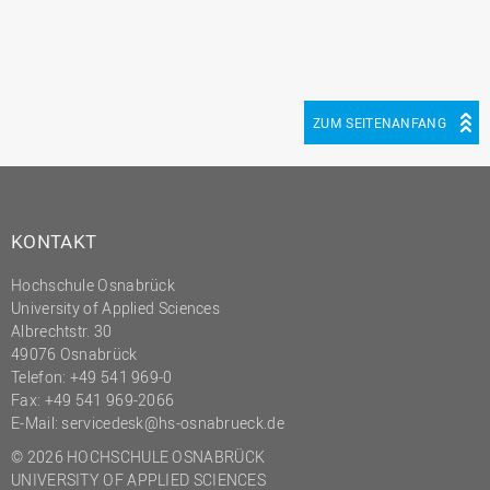
ZUM SEITENANFANG
KONTAKT
Hochschule Osnabrück
University of Applied Sciences
Albrechtstr. 30
49076 Osnabrück
Telefon: +49 541 969-0
Fax: +49 541 969-2066
E-Mail:
servicedesk@hs-osnabrueck.de
© 2026 HOCHSCHULE OSNABRÜCK
UNIVERSITY OF APPLIED SCIENCES