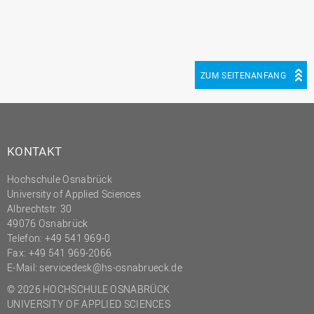
ZUM SEITENANFANG
KONTAKT
Hochschule Osnabrück
University of Applied Sciences
Albrechtstr. 30
49076 Osnabrück
Telefon: +49 541 969-0
Fax: +49 541 969-2066
E-Mail:
servicedesk@hs-osnabrueck.de
© 2026 HOCHSCHULE OSNABRÜCK
UNIVERSITY OF APPLIED SCIENCES