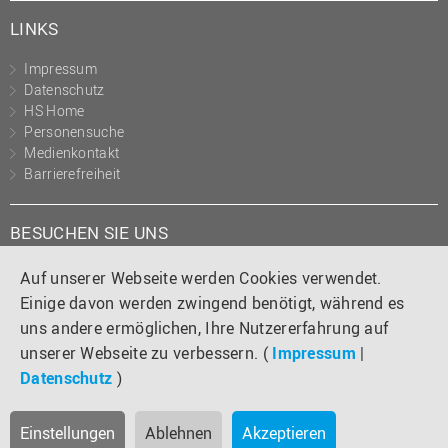
LINKS
Impressum
Datenschutz
HS Home
Personensuche
Medienkontakt
Barrierefreiheit
BESUCHEN SIE UNS
Instagram
Tiktok
LinkedIn
YouTube
Facebook
Auf unserer Webseite werden Cookies verwendet.
Einige davon werden zwingend benötigt, während es
uns andere ermöglichen, Ihre Nutzererfahrung auf
unserer Webseite zu verbessern. (
Impressum
|
Datenschutz
)
Einstellungen
Ablehnen
Akzeptieren