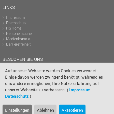
LINKS
Impressum
Datenschutz
HS Home
Personensuche
Medienkontakt
Barrierefreiheit
BESUCHEN SIE UNS
Instagram
Tiktok
LinkedIn
YouTube
Facebook
Auf unserer Webseite werden Cookies verwendet.
Einige davon werden zwingend benötigt, während es
uns andere ermöglichen, Ihre Nutzererfahrung auf
unserer Webseite zu verbessern. (
Impressum
|
Datenschutz
)
Einstellungen
Ablehnen
Akzeptieren