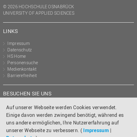
© 2026 HOCHSCHULE OSNABRÜCK
UNIVERSITY OF APPLIED SCIENCES
LINKS
Impressum
Datenschutz
HS Home
Personensuche
Medienkontakt
Barrierefreiheit
BESUCHEN SIE UNS
Instagram
Tiktok
LinkedIn
YouTube
Facebook
Auf unserer Webseite werden Cookies verwendet.
Einige davon werden zwingend benötigt, während es
uns andere ermöglichen, Ihre Nutzererfahrung auf
unserer Webseite zu verbessern. (
Impressum
|