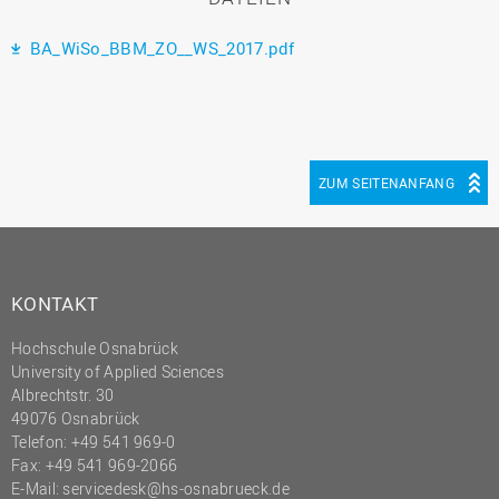
BA_WiSo_BBM_ZO__WS_2017.pdf
ZUM SEITENANFANG
KONTAKT
Hochschule Osnabrück
University of Applied Sciences
Albrechtstr. 30
49076 Osnabrück
Telefon: +49 541 969-0
Fax: +49 541 969-2066
E-Mail:
servicedesk@hs-osnabrueck.de