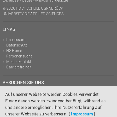
E-Mail:
servicedesk@hs-osnabrueck.de
© 2026 HOCHSCHULE OSNABRÜCK
UNIVERSITY OF APPLIED SCIENCES
LINKS
Impressum
Datenschutz
HS Home
Personensuche
Medienkontakt
Barrierefreiheit
BESUCHEN SIE UNS
Instagram
Tiktok
LinkedIn
YouTube
Facebook
Auf unserer Webseite werden Cookies verwendet.
Einige davon werden zwingend benötigt, während es
uns andere ermöglichen, Ihre Nutzererfahrung auf
unserer Webseite zu verbessern. (
Impressum
|