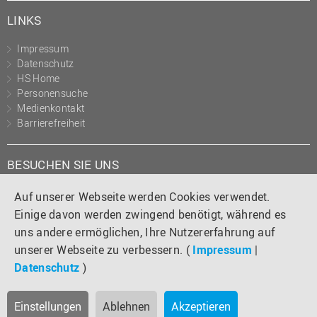
LINKS
Impressum
Datenschutz
HS Home
Personensuche
Medienkontakt
Barrierefreiheit
BESUCHEN SIE UNS
Instagram
Tiktok
LinkedIn
YouTube
Facebook
Auf unserer Webseite werden Cookies verwendet.
Einige davon werden zwingend benötigt, während es
uns andere ermöglichen, Ihre Nutzererfahrung auf
unserer Webseite zu verbessern. (
Impressum
|
Datenschutz
)
Einstellungen
Ablehnen
Akzeptieren