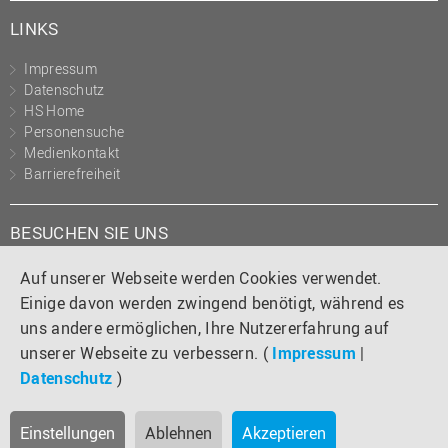
LINKS
Impressum
Datenschutz
HS Home
Personensuche
Medienkontakt
Barrierefreiheit
BESUCHEN SIE UNS
Instagram
Tiktok
LinkedIn
YouTube
Facebook
Auf unserer Webseite werden Cookies verwendet.
Einige davon werden zwingend benötigt, während es
uns andere ermöglichen, Ihre Nutzererfahrung auf
unserer Webseite zu verbessern. (
Impressum
|
Datenschutz
)
Einstellungen
Ablehnen
Akzeptieren