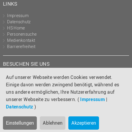
LINKS
Impressum
Datenschutz
HS Home
Personensuche
Medienkontakt
Barrierefreiheit
BESUCHEN SIE UNS
Instagram
Tiktok
LinkedIn
YouTube
Facebook
Auf unserer Webseite werden Cookies verwendet.
Einige davon werden zwingend benötigt, während es
uns andere ermöglichen, Ihre Nutzererfahrung auf
unserer Webseite zu verbessern. (
Impressum
|
Datenschutz
)
Einstellungen
Ablehnen
Akzeptieren